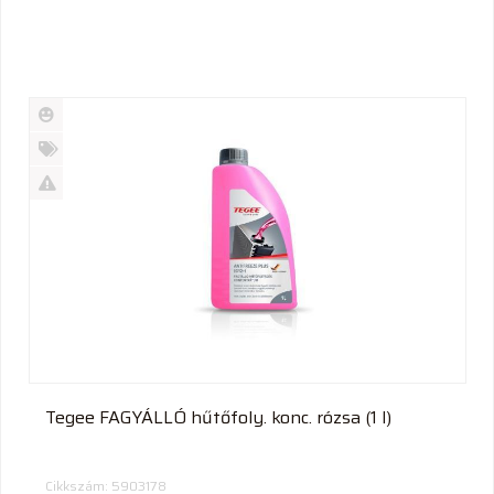
Új
termék
%
Akció
Kifutó
termék
Tegee FAGYÁLLÓ hűtőfoly. konc. rózsa (1 l)
Cikkszám: 5903178