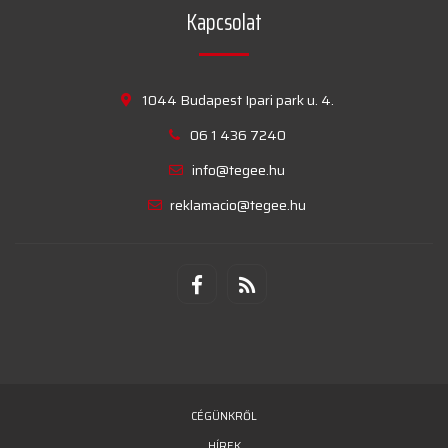
Kapcsolat
1044 Budapest Ipari park u. 4.
06 1 436 7240
info@tegee.hu
reklamacio@tegee.hu
CÉGÜNKRŐL
HÍREK