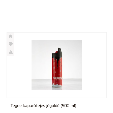
Új
termék
%
Akció
Kifutó
termék
Tegee kaparófejes jégoldó (500 ml)