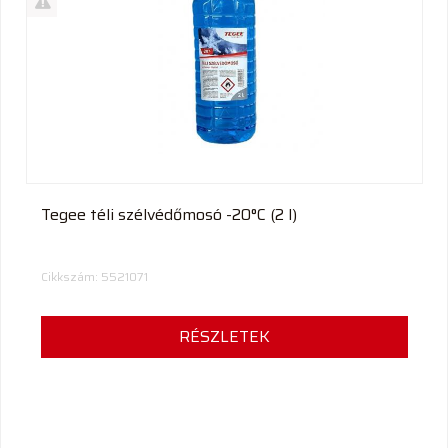
termék
%
Akció
Kifutó
termék
Tegee téli szélvédőmosó -20°C (2 l)
Cikkszám: 5521071
RÉSZLETEK