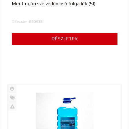
Merit nyári szélvédőmosó folyadék (5l)
Cikkszám: 5909331
RÉSZLETEK
Új
termék
%
Akció
Kifutó
termék