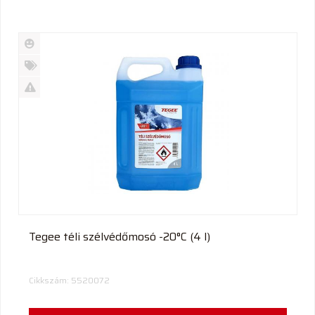
Új
termék
%
Akció
Kifutó
termék
Tegee téli szélvédőmosó -20°C (4 l)
Cikkszám: 5520072