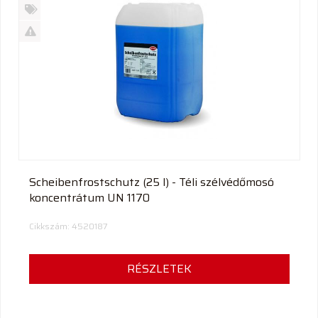
Új
termék
%
Akció
Kifutó
termék
Scheibenfrostschutz (25 l) - Téli szélvédőmosó
koncentrátum UN 1170
Cikkszám: 4520187
RÉSZLETEK