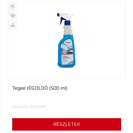
Új
termék
%
Akció
Kifutó
termék
Tegee JÉGOLDÓ (500 ml)
Cikkszám: 2854081
RÉSZLETEK