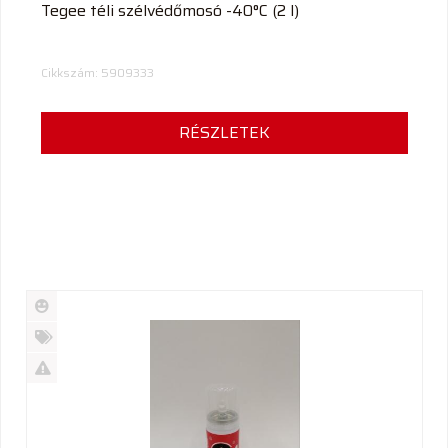
Tegee téli szélvédőmosó -40°C (2 l)
Cikkszám: 5909333
RÉSZLETEK
Új
termék
%
Akció
Kifutó
termék