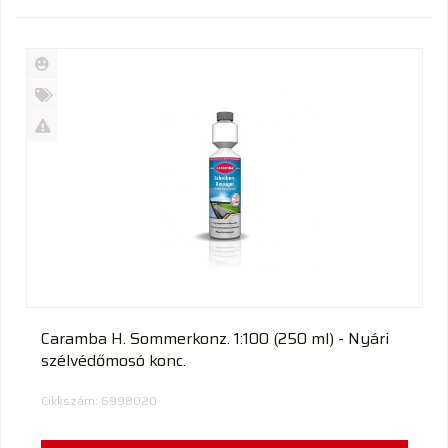
Új
termék
%
Akció
Kifutó
termék
Caramba H. Sommerkonz. 1:100 (250 ml) - Nyári
szélvédőmosó konc.
Cikkszám: 6998020