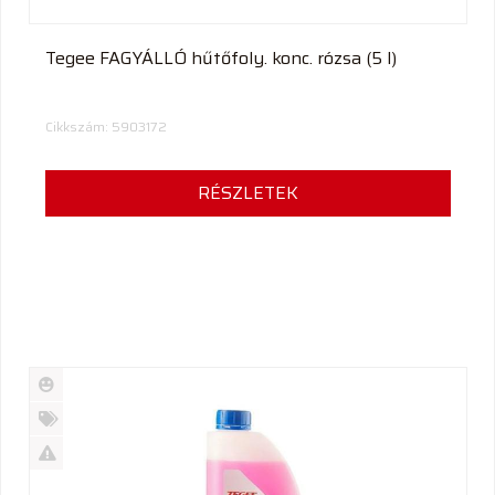
Tegee FAGYÁLLÓ hűtőfoly. konc. rózsa (5 l)
Cikkszám: 5903172
RÉSZLETEK
Új
termék
%
Akció
Kifutó