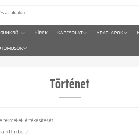
ÉGÜNKRŐL
HÍREK
KAPCSOLAT
ADATLAPOK
UTÓMOSÓK
Történet
 termékek értékesítését
a Kft-n belül