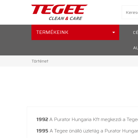
TERMÉKEINK
C
A
Történet
1992
A Purator Hungaria Kft megkezdi a Tegee
1995
A Tegee önálló üzletág a Purator Hungari