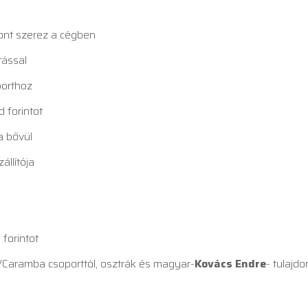
ont szerez a cégben
tással
porthoz
d forintot
a bővül
állítója
 forintot
/Caramba csoporttól, osztrák és magyar-
Kovács Endre
- tulajdo