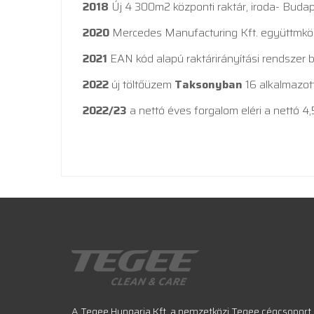
2018
Új 4 300m2 központi raktár, iroda- Buda
2020
Mercedes Manufacturing Kft. együttmk
2021
EAN kód alapú raktárirányítási rendszer
2022
új töltőüzem
Taksonyban
16 alkalmazot
2022/23
a nettó éves forgalom eléri a nettó 4,
A Tegee Hungaria Kft. a nemzetközi Tegee cégcsoport