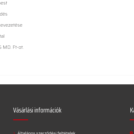
pest
ödés
 bevezetése
tal
5 MD. Ft-ot.
Vásárlási információk
K
Általános szerződési feltételek