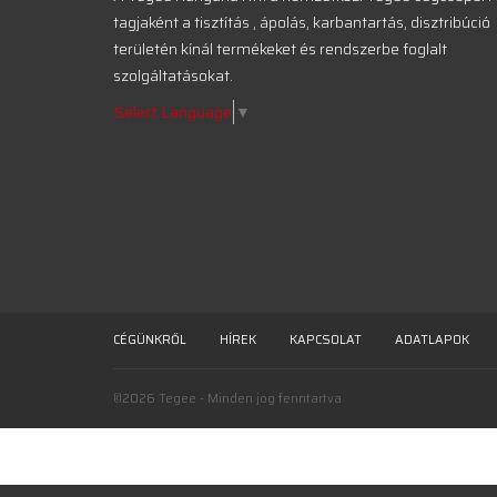
tagjaként a tisztítás , ápolás, karbantartás, disztribúció
területén kínál termékeket és rendszerbe foglalt
szolgáltatásokat.
Select Language
▼
CÉGÜNKRŐL
HÍREK
KAPCSOLAT
ADATLAPOK
©2026 Tegee - Minden jog fenntartva