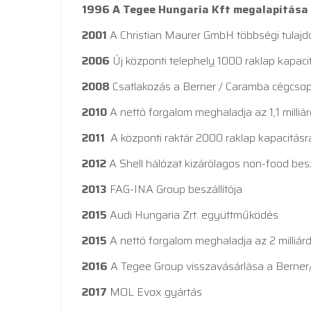
1996
A Tegee Hungaria Kft megalapítása
2001
A Christian Maurer GmbH többségi tulajd
2006
Új központi telephely 1000 raklap kapaci
2008
Csatlakozás a Berner / Caramba cégcso
2010
A nettó forgalom meghaladja az 1,1 milliár
2011
A központi raktár 2000 raklap kapacitásr
2012
A Shell hálózat kizárólagos non-food besz
2013
FAG-INA Group beszállítója
2015
Audi Hungaria Zrt. együttműködés
2015
A nettó forgalom meghaladja az 2 milliárd
2016
A Tegee Group visszavásárlása a Berner
2017
MOL Evox gyártás