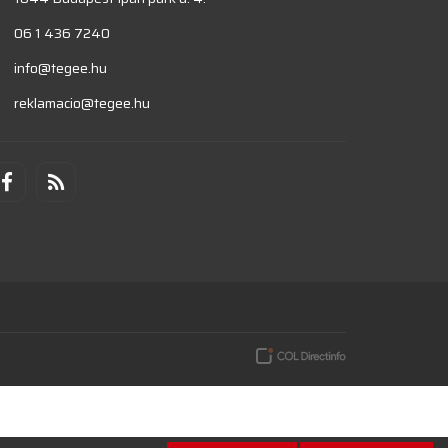
06 1 436 7240
info@tegee.hu
reklamacio@tegee.hu