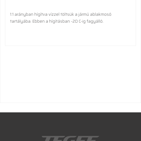
1:1 arányban hígítva vízzel töltsük a jármű ablakmosó
.
tartályába. Ebben a hígításban -20 C-ig fagyálló