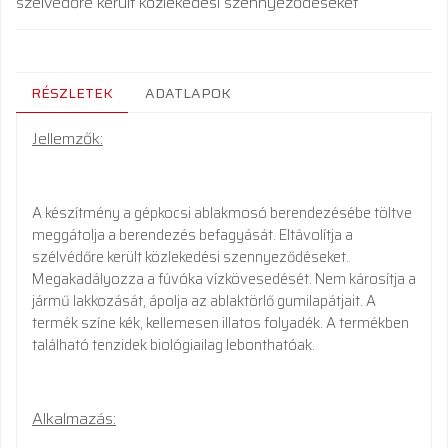
szélvédőre került közlekedési szennyeződéseket
RÉSZLETEK
ADATLAPOK
Jellemzők:
A készítmény a gépkocsi ablakmosó berendezésébe töltve
meggátolja a berendezés befagyását. Eltávolítja a
szélvédőre került közlekedési szennyeződéseket.
Megakadályozza a fúvóka vízkövesedését. Nem károsítja a
jármű lakkozását, ápolja az ablaktörlő gumilapátjait. A
termék színe kék, kellemesen illatos folyadék. A termékben
található tenzidek biológiailag lebonthatóak.
Alkalmazás: