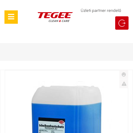
Üzleti partner rendelő
Új
termé
Kifu
termé