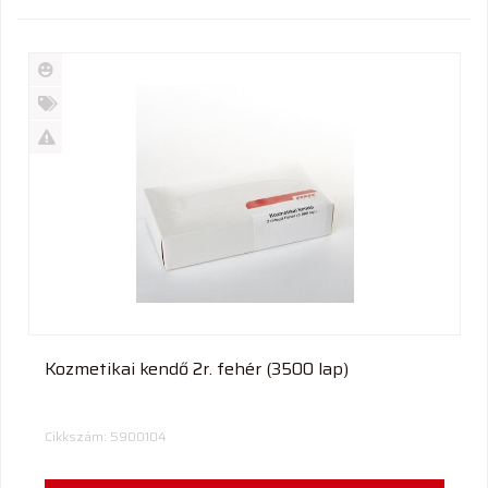
Új
termék
%
Akció
Kifutó
termék
Kozmetikai kendő 2r. fehér (3500 lap)
Cikkszám: 5900104