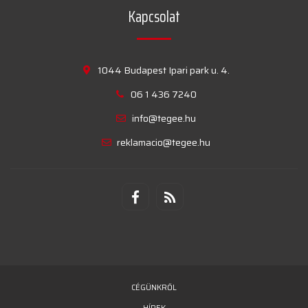
Kapcsolat
1044 Budapest Ipari park u. 4.
06 1 436 7240
info@tegee.hu
reklamacio@tegee.hu
CÉGÜNKRŐL