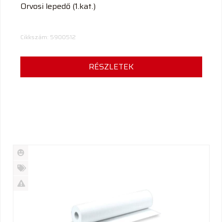
Orvosi lepedő (1.kat.)
Cikkszám: 5900512
RÉSZLETEK
Új
termék
%
Akció
Kifutó
termék