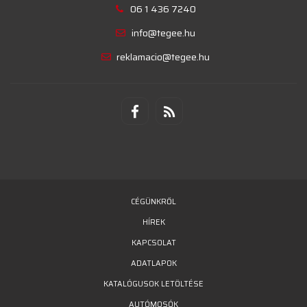
06 1 436 7240
info@tegee.hu
reklamacio@tegee.hu
CÉGÜNKRŐL
HÍREK
KAPCSOLAT
ADATLAPOK
KATALÓGUSOK LETÖLTÉSE
AUTÓMOSÓK