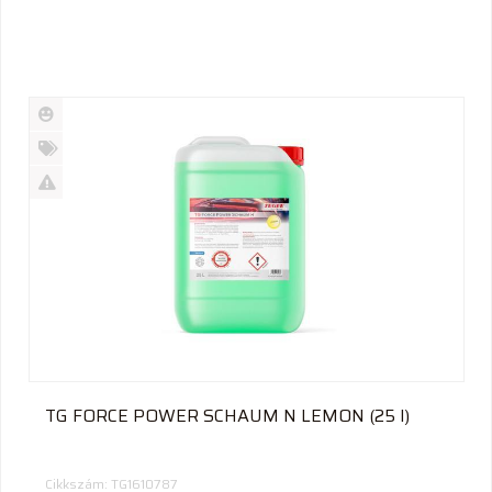
Új
termék
%
Akció
Kifutó
termék
TG FORCE POWER SCHAUM N LEMON (25 l)
Cikkszám: TG1610787