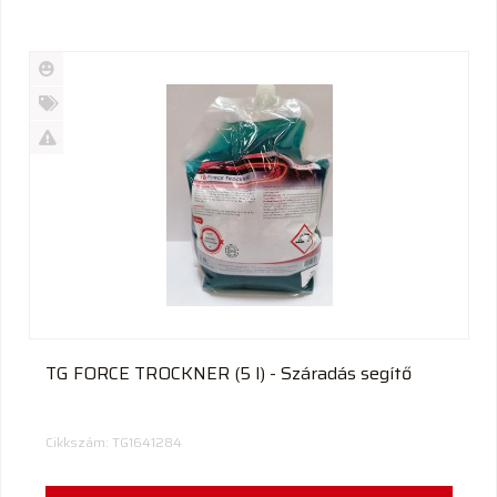
Új
termék
%
Akció
Kifutó
termék
TG FORCE TROCKNER (5 l) - Száradás segítő
Cikkszám: TG1641284