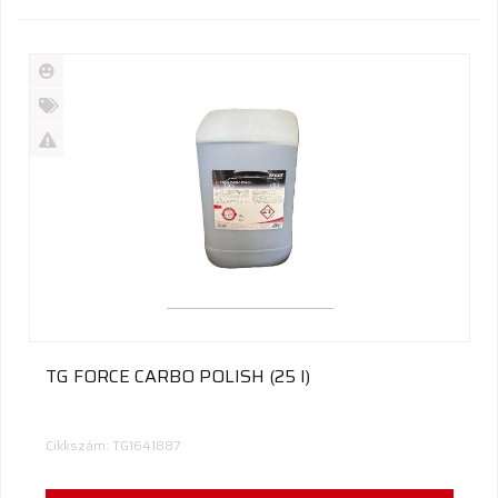
Új
termék
%
Akció
Kifutó
termék
TG FORCE CARBO POLISH (25 l)
Cikkszám: TG1641887