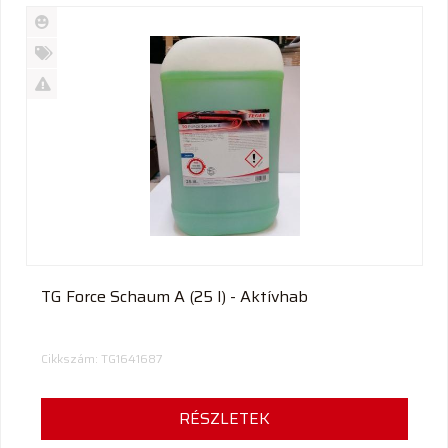
Új
termék
%
Akció
Kifutó
termék
TG Force Schaum A (25 l) - Aktívhab
Cikkszám: TG1641687
RÉSZLETEK