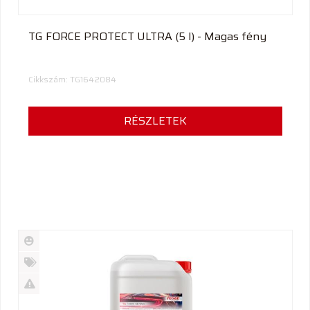
TG FORCE PROTECT ULTRA (5 l) - Magas fény
Cikkszám: TG1642084
RÉSZLETEK
Új
termék
%
Akció
Kifutó