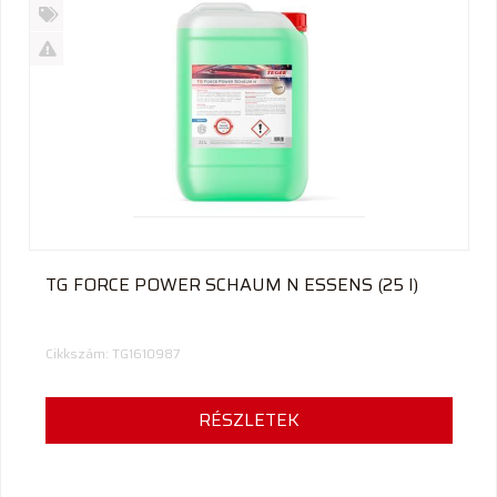
Új
termék
%
Akció
Kifutó
termék
TG FORCE POWER SCHAUM N ESSENS (25 l)
Cikkszám: TG1610987
RÉSZLETEK