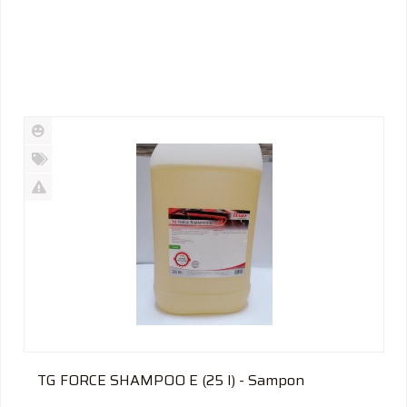
Új
termék
%
Akció
Kifutó
termék
TG FORCE SHAMPOO E (25 l) - Sampon