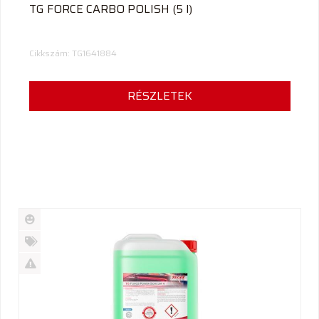
TG FORCE CARBO POLISH (5 l)
Cikkszám: TG1641884
RÉSZLETEK
Új
termék
%
Akció
Kifutó
termék