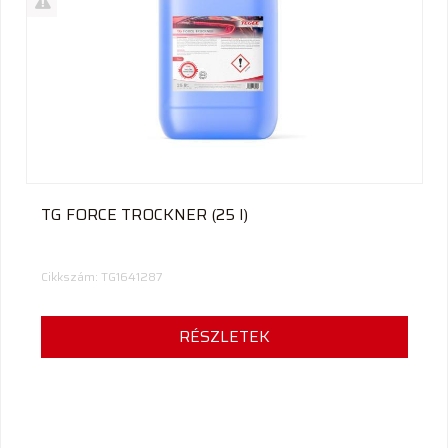
termék
%
Akció
Kifutó
termék
TG FORCE TROCKNER (25 l)
Cikkszám: TG1641287
RÉSZLETEK