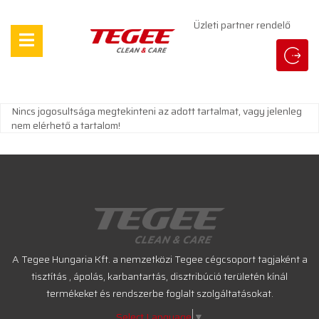
Üzleti partner rendelő
Nincs jogosultsága megtekinteni az adott tartalmat, vagy jelenleg
nem elérhető a tartalom!
A Tegee Hungaria Kft. a nemzetközi Tegee cégcsoport tagjaként a
tisztítás , ápolás, karbantartás, disztribúció területén kínál
termékeket és rendszerbe foglalt szolgáltatásokat.
Select Language
▼