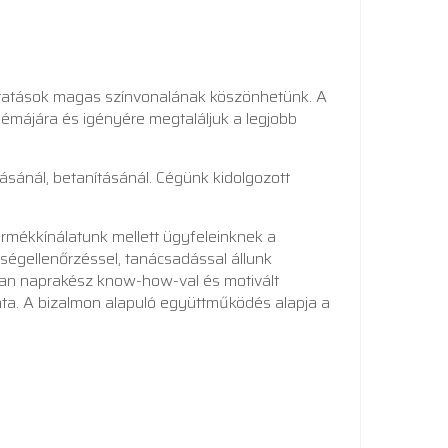
gáltatások magas színvonalának köszönhetünk. A
blémájára és igényére megtaláljuk a legjobb
tásánál, betanításánál. Cégünk kidolgozott
termékkínálatunk mellett ügyfeleinknek a
nőségellenőrzéssel, tanácsadással állunk
dóan naprakész know-how-val és motivált
data. A bizalmon alapuló együttműködés alapja a