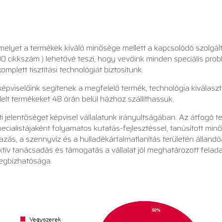
el, melyet a termékek kiváló minősége mellett a kapcsolódó szol
500 cikkszám ) lehetővé teszi, hogy vevőink minden speciális pro
plett tisztítási technológiát biztosítunk.
képviselőink segítenek a megfelelő termék, technológia kiválasz
delt termékeket 48 órán belül házhoz szállíthassuk.
i jelentőséget képvisel vállalatunk irányultságában. Az átfogó 
pecialistájaként folyamatos kutatás-fejlesztéssel, tanúsított mi
zás, a szennyvíz és a hulladékártalmatlanítás területén állan
ktív tanácsadás és támogatás a vállalat jól meghatározott fela
egbízhatósága.