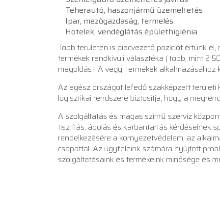
Teherautó, haszonjármű üzemeltetés
Ipar, mezőgazdaság, termelés
Hotelek, vendéglátás épülethigiénia
Több területen is piacvezető pozíciót értünk 
termékek rendkívüli választéka ( több, mint 2 
megoldást. A vegyi termékek alkalmazásához kom
Az egész országot lefedő szakképzett területi 
logisztikai rendszere biztosítja, hogy a megren
A szolgáltatás és magas szintű szerviz központ
tisztítás, ápolás és karbantartás kérdéseinek s
rendelkezésére a környezetvédelem, az alkalma
csapattal. Az ügyfeleink számára nyújtott proa
szolgáltatásaink és termékeink minősége és m