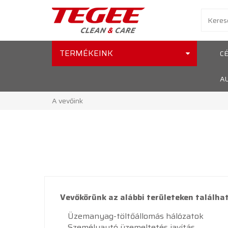
TERMÉKEINK
C
A
A vevőink
Vevőkörünk az alábbi területeken találhat
Üzemanyag-töltőállomás hálózatok
Személyautó üzemeltetés javítás