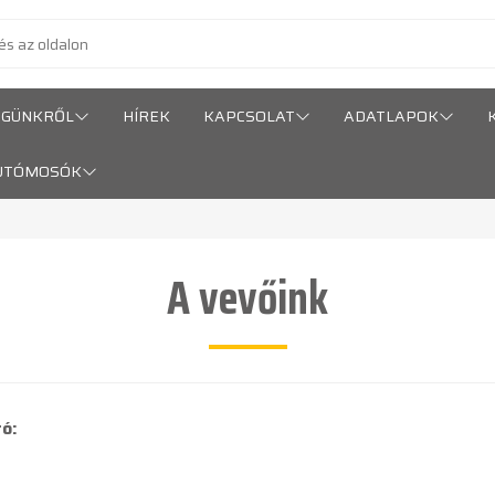
ÉGÜNKRŐL
HÍREK
KAPCSOLAT
ADATLAPOK
UTÓMOSÓK
A vevőink
ó: