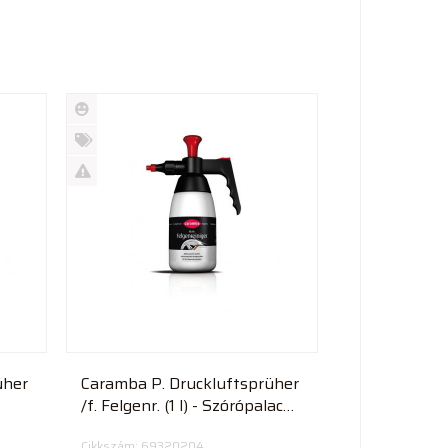
Új
termék
%
Akció
Kifutó
termék
üher
Caramba P. Druckluftsprüher
/f. Felgenr. (1 l) - Szórópalack
savas
Cikkszám: 69320204