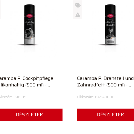
Új
rmék
termék
%
ió
futó
Akció
Kifutó
rmék
termék
aramba P. Cockpitpflege
Caramba P. Drahsteil und
ilikonhaltig (500 ml) -
Zahnradfett (500 ml) -
ntenzív műszerfal ápoló
Drótkötél- és fogaskerék 
kkszám: 6161051
Cikkszám: 64540001
zilikonos
JÖT
RÉSZLETEK
RÉSZLETEK