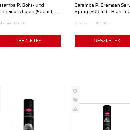
aramba P. Bohr- und
Caramba P. Bremsen Serv
chneidölschaum (500 ml) -
Spray (500 ml) - High-tec
reciziós fúró- és vágóolaj
fékjavító spray JÖT
ikkszám: 617308
Cikkszám: 60158605
ab
RÉSZLETEK
RÉSZLETEK
Új
rmék
termék
%
ió
futó
Akció
Kifutó
rmék
termék