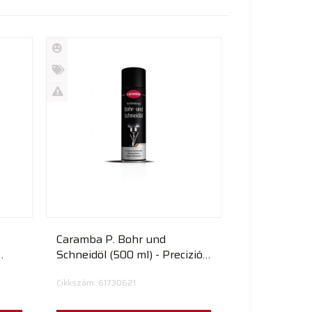
Új
termék
%
Akció
Kifutó
termék
Caramba P. Bohr und
Schneidöl (500 ml) - Preciziós
fúró- és vágóolaj
Cikkszám: 61730621