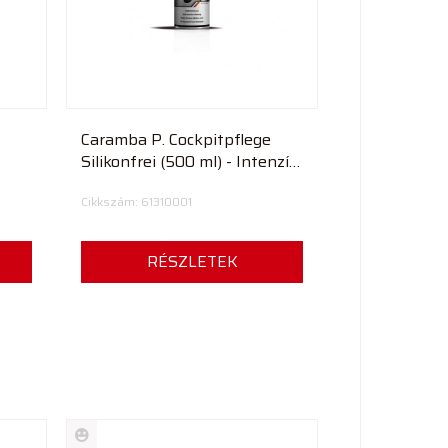
Caramba P. Cockpitpflege
Silikonfrei (500 ml) - Intenzív
műszerfal ápoló
Cikkszám: 61310001
szilikonmentes
RÉSZLETEK