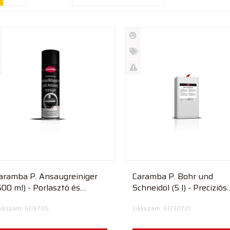
Új
rmék
termék
%
ió
futó
Akció
Kifutó
rmék
termék
aramba P. Ansaugreiniger
Caramba P. Bohr und
500 ml) - Porlasztó és
Schneidöl (5 l) - Preciziós
njektor tisztító
fúró- és vágóolaj
ikkszám: 609705
Cikkszám: 61730721