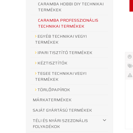
CARAMBA HOBBI DIY TECHNIKAI
TERMÉKEK
CARAMBA PROFESSZIONÁLIS
TECHNIKAI TERMÉKEK
EGYÉB TECHNIKAI VEGYI
TERMÉKEK
IPARI TISZTÍTÓ TERMÉKEK
KÉZTISZTÍTÓK
Új
TEGEE TECHNIKAI VEGYI
te
%
TERMÉKEK
Akc
Ki
TÖRLŐPAPÍROK
te
MÁRKATERMÉKEK
SAJÁT GYÁRTÁSÚ TERMÉKEK
TÉLI ÉS NYÁRI SZEZONÁLIS
FOLYADÉKOK