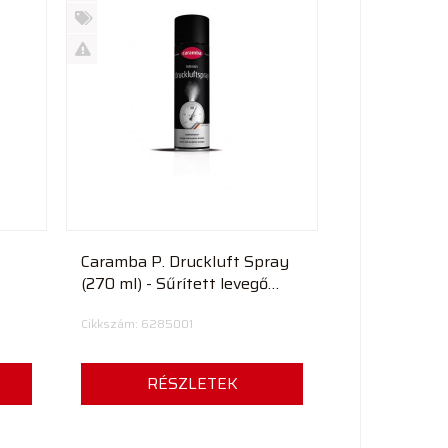
Új
termék
%
Akció
Kifutó
termék
Caramba P. Druckluft Spray
(270 ml) - Sűrített levegő
zsír
spray
Cikkszám: 6285001
RÉSZLETEK