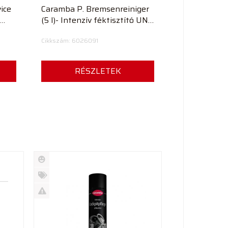
ice
Caramba P. Bremsenreiniger
(5 l)- Intenzív féktisztító UN
3295
Cikkszám: 6026091
RÉSZLETEK
Új
termék
%
Akció
Kifutó
termék