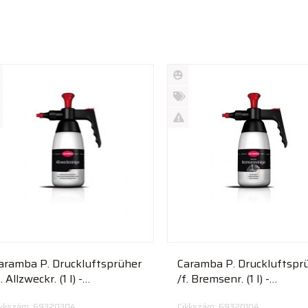
Új
rmék
termék
%
ió
futó
Akció
Kifutó
rmék
termék
aramba P. Druckluftsprüher
Caramba P. Druckluftspr
. Allzweckr. (1 l) -
/f. Bremsenr. (1 l) -
zórópalack
Szórópalack oldószer
ikkszám: 69320304
Cikkszám: 69320104