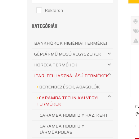
Raktáron
KATEGÓRIÁK
Új
te
%
BANKFIÓKOK HIGIÉNIAI TERMÉKEI
Akc
Ki
GÉPJÁRMŰ MOSÓ VEGYSZEREK
te
HORECA TERMÉKEK
IPARI FELHASZNÁLÁSÚ TERMÉKEK
BERENDEZÉSEK, ADAGOLÓK
CARAMBA TECHNIKAI VEGYI
TERMÉKEK
C
(
CARAMBA HOBBI DIY HÁZ, KERT
i
CARAMBA HOBBI DIY
C
JÁRMŰÁPOLÁS