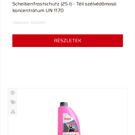
Scheibenfrostschutz (25 l) - Téli szélvédőmosó
koncentrátum UN 1170
Cikkszám: 4520187
RÉSZLETEK
Új
termék
%
Akció
Kifutó
termék