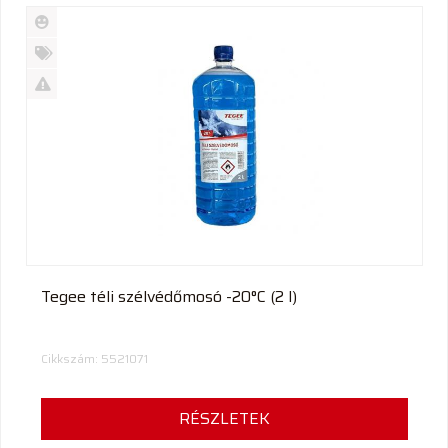
Új
termék
%
Akció
Kifutó
termék
Tegee téli szélvédőmosó -20°C (2 l)
Cikkszám: 5521071
RÉSZLETEK