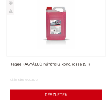
Új
termék
%
Akció
Kifutó
termék
Tegee FAGYÁLLÓ hűtőfoly. konc. rózsa (5 l)
Cikkszám: 5903172
RÉSZLETEK