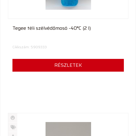
Tegee téli szélvédőmosó -40°C (2 l)
Cikkszám: 5909333
RÉSZLETEK
Új