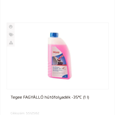
Új
termék
%
Akció
Kifutó
termék
Tegee FAGYÁLLÓ hűtőfolyadék -35°C (1 l)
Cikkszám: 5512582