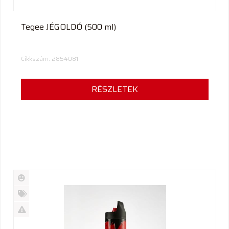
Tegee JÉGOLDÓ (500 ml)
Cikkszám: 2854081
RÉSZLETEK
Új
termék
%
Akció
Kifutó