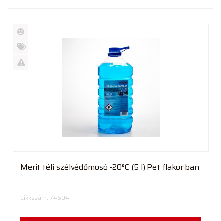
Új
termék
%
Akció
Kifutó
termék
Merit téli szélvédőmosó -20°C (5 l) Pet flakonban
Cikkszám: 74604