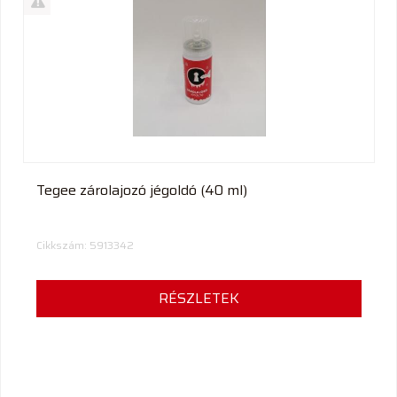
termék
%
Akció
Kifutó
termék
Tegee zárolajozó jégoldó (40 ml)
Cikkszám: 5913342
RÉSZLETEK