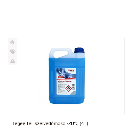
Új
termék
%
Akció
Kifutó
termék
Tegee téli szélvédőmosó -20°C (4 l)