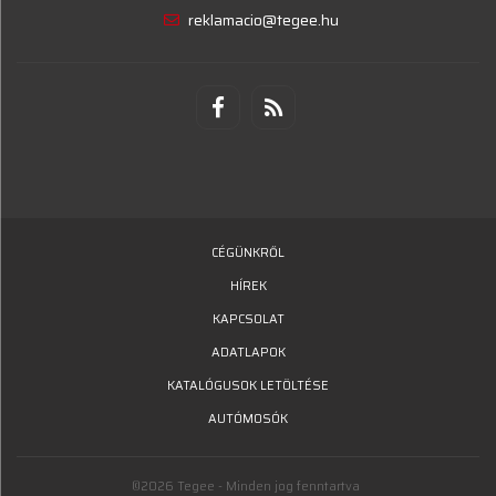
reklamacio@tegee.hu
CÉGÜNKRŐL
HÍREK
KAPCSOLAT
ADATLAPOK
KATALÓGUSOK LETÖLTÉSE
AUTÓMOSÓK
©2026 Tegee - Minden jog fenntartva