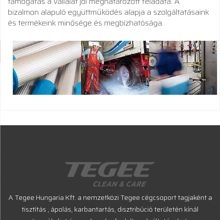
támogatás a vállalat jól meghatározott feladata. A
bizalmon alapuló együttműködés alapja a szolgáltatásaink
és termékeink minősége és megbízhatósága.
A Tegee Hungaria Kft. a nemzetközi Tegee cégcsoport tagjaként a
tisztítás , ápolás, karbantartás, disztribúció területén kínál