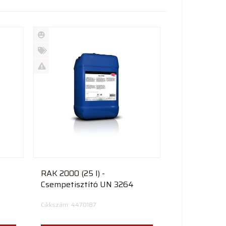
Új
termék
%
Akció
Kifutó
termék
RAK 2000 (25 l) -
Csempetisztító UN 3264
Cikkszám: 4470187