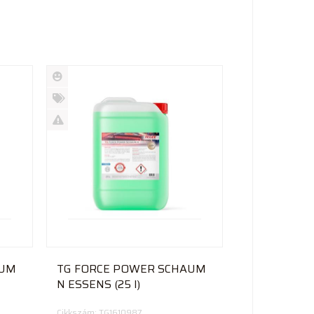
Új
termék
%
Akció
Kifutó
termék
AUM
TG FORCE POWER SCHAUM
N ESSENS (25 l)
Cikkszám: TG1610987