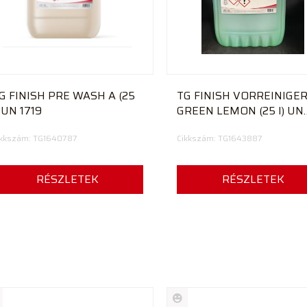
G FINISH PRE WASH A (25
TG FINISH VORREINIGE
) UN 1719
GREEN LEMON (25 l) UN
1814
ikkszám: TG1640787
Cikkszám: TG1643887
RÉSZLETEK
RÉSZLETEK