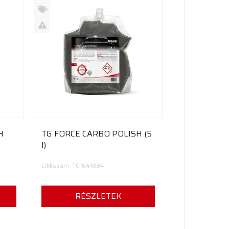
Új
termék
%
Akció
Kifutó
termék
H
TG FORCE CARBO POLISH (5
l)
Cikkszám: TG1641884
RÉSZLETEK