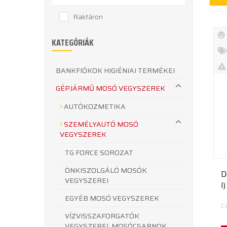
Raktáron
KATEGÓRIÁK
Új
te
%
BANKFIÓKOK HIGIÉNIAI TERMÉKEI
Akc
Ki
GÉPJÁRMŰ MOSÓ VEGYSZEREK
te
AUTÓKOZMETIKA
SZEMÉLYAUTÓ MOSÓ
VEGYSZEREK
TG FORCE SOROZAT
ÖNKISZOLGÁLÓ MOSÓK
D
VEGYSZEREI
l
1
EGYÉB MOSÓ VEGYSZEREK
C
VÍZVISSZAFORGATÓK
VEGYSZEREI, MOSÓCSARNOK