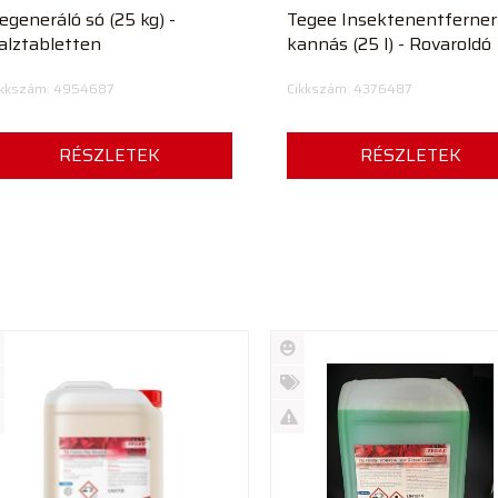
egeneráló só (25 kg) -
Tegee Insektenentferner
alztabletten
kannás (25 l) - Rovaroldó
ikkszám: 4954687
Cikkszám: 4376487
RÉSZLETEK
RÉSZLETEK
Új
rmék
termék
%
ió
futó
Akció
Kifutó
rmék
termék