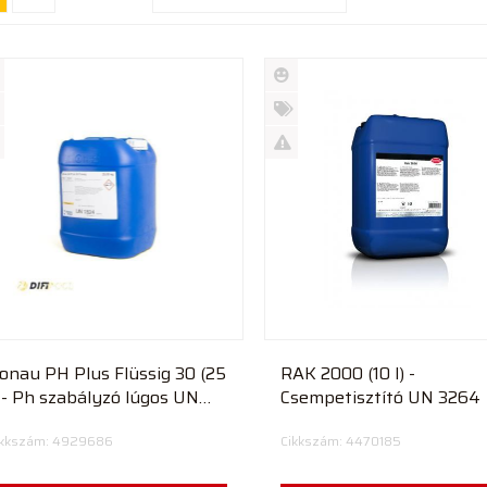
Új
rmék
termék
%
ió
futó
Akció
Kifutó
rmék
termék
onau PH Plus Flüssig 30 (25
RAK 2000 (10 l) -
) - Ph szabályzó lúgos UN
Csempetisztító UN 3264
824
ikkszám: 4929686
Cikkszám: 4470185