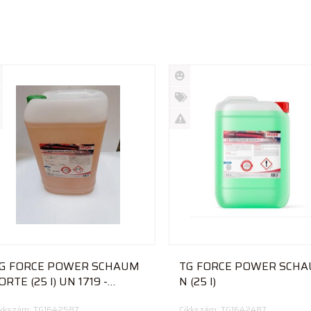
Új
rmék
termék
%
ió
futó
Akció
Kifutó
rmék
termék
G FORCE POWER SCHAUM
TG FORCE POWER SCH
ORTE (25 l) UN 1719 -
N (25 l)
ktívhab
ikkszám: TG1642587
Cikkszám: TG1642487