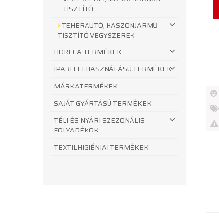
TISZTÍTÓ
TEHERAUTÓ, HASZONJÁRMŰ
TISZTÍTÓ VEGYSZEREK
HORECA TERMÉKEK
IPARI FELHASZNÁLÁSÚ TERMÉKEK
MÁRKATERMÉKEK
SAJÁT GYÁRTÁSÚ TERMÉKEK
Új
TÉLI ÉS NYÁRI SZEZONÁLIS
te
%
FOLYADÉKOK
Akc
Ki
TEXTILHIGIÉNIAI TERMÉKEK
te