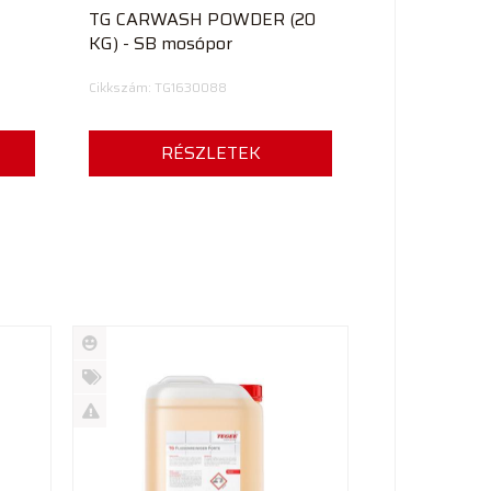
TG CARWASH POWDER (20
KG) - SB mosópor
Cikkszám: TG1630088
RÉSZLETEK
Új
termék
%
Akció
Kifutó
termék