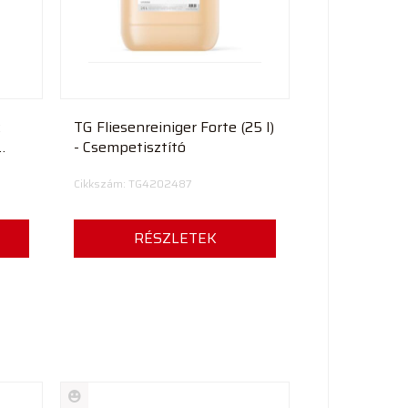
R
TG Fliesenreiniger Forte (25 l)
- Csempetisztító
Cikkszám: TG4202487
RÉSZLETEK