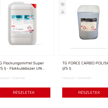
Új
rmék
termék
%
ió
futó
Akció
Kifutó
rmék
termék
G Flockungsmittel Super
TG FORCE CARBO POLIS
25 l) - Flokkulálószer UN
(25 l)
264
ikkszám: TG164108
Cikkszám: TG1641887
RÉSZLETEK
RÉSZLETEK