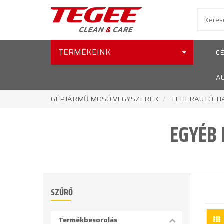
TERMÉKEINK
C
A
GÉPJÁRMŰ MOSÓ VEGYSZEREK
TEHERAUTÓ, H
EGYÉB 
SZŰRŐ
Termékbesorolás