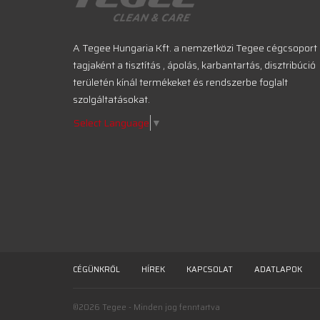
A Tegee Hungaria Kft. a nemzetközi Tegee cégcsoport
tagjaként a tisztítás , ápolás, karbantartás, disztribúció
területén kínál termékeket és rendszerbe foglalt
szolgáltatásokat.
Select Language
▼
CÉGÜNKRŐL
HÍREK
KAPCSOLAT
ADATLAPOK
©2026 Tegee - Minden jog fenntartva