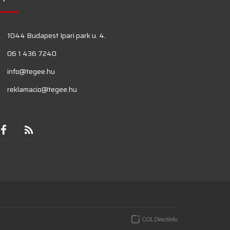
1044 Budapest Ipari park u. 4.
06 1 436 7240
info@tegee.hu
reklamacio@tegee.hu