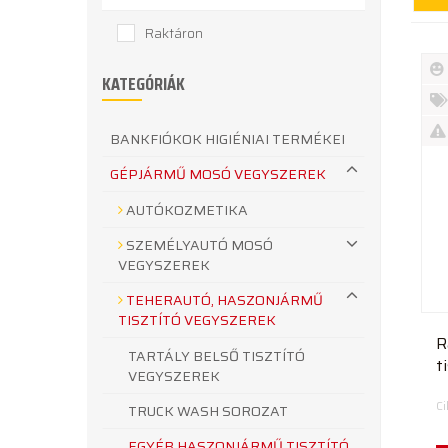
Raktáron
KATEGÓRIÁK
Új
te
%
BANKFIÓKOK HIGIÉNIAI TERMÉKEI
Akc
Ki
GÉPJÁRMŰ MOSÓ VEGYSZEREK
te
AUTÓKOZMETIKA
SZEMÉLYAUTÓ MOSÓ
VEGYSZEREK
TEHERAUTÓ, HASZONJÁRMŰ
TISZTÍTÓ VEGYSZEREK
R
TARTÁLY BELSŐ TISZTÍTÓ
t
VEGYSZEREK
k
C
TRUCK WASH SOROZAT
EGYÉB HASZONJÁRMŰ TISZTÍTÓ