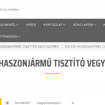
ÉGÜNKRŐL
HÍREK
KAPCSOLAT
ADATLAPOK
UTÓMOSÓK
ASZONJÁRMŰ TISZTÍTÓ VEGYSZEREK
EGYÉB HASZONJÁRMŰ TI
HASZONJÁRMŰ TISZTÍTÓ VEG
Rendezés: