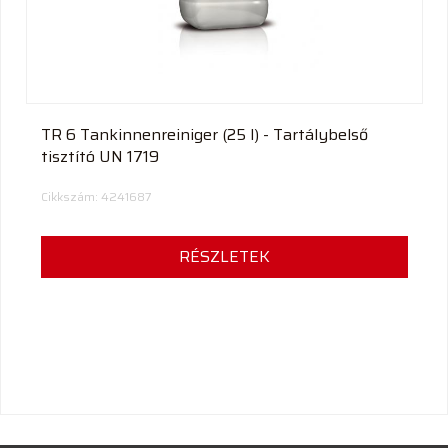
TR 6 Tankinnenreiniger (25 l) - Tartálybelső
tisztító UN 1719
Cikkszám: 4241687
RÉSZLETEK