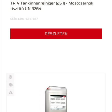
TR 4 Tankinnenreiniger (25 l) - Mosócsarnok
tisztító UN 3264
Cikkszám: 4241487
RÉSZLETEK
Új
termék
%
Akció
Kifutó
termék