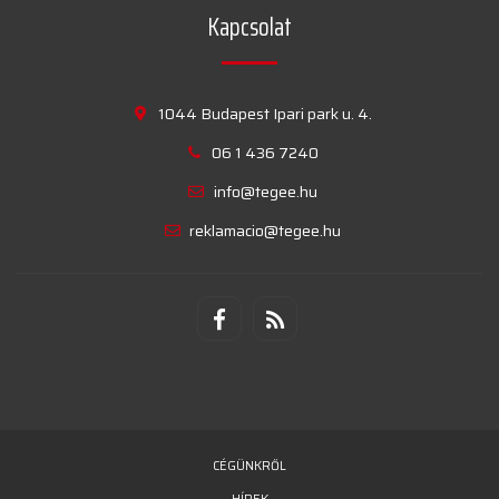
Kapcsolat
1044 Budapest Ipari park u. 4.
06 1 436 7240
info@tegee.hu
reklamacio@tegee.hu
CÉGÜNKRŐL