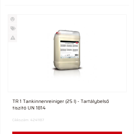
Új
termék
%
Akció
Kifutó
termék
TR 1 Tankinnenreiniger (25 l) - Tartálybelső
tiszító UN 1814
Cikkszám: 4241187