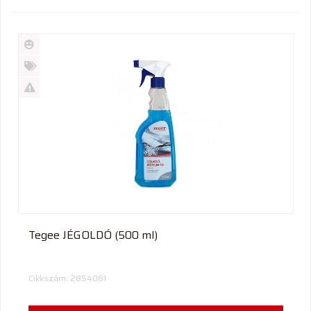
Új
termék
%
Akció
Kifutó
termék
Tegee JÉGOLDÓ (500 ml)
Cikkszám: 2854081