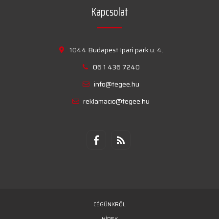
Kapcsolat
1044 Budapest Ipari park u. 4.
06 1 436 7240
info@tegee.hu
reklamacio@tegee.hu
CÉGÜNKRŐL