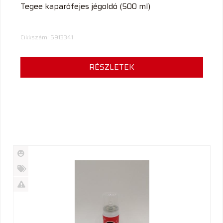
Tegee kaparófejes jégoldó (500 ml)
Cikkszám: 5913341
RÉSZLETEK
Új
termék
%
Akció
Kifutó
termék