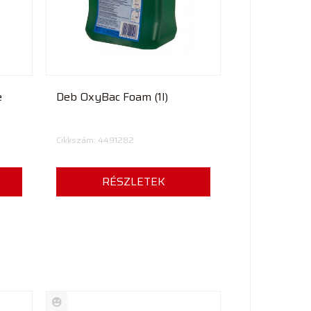
e
Deb OxyBac Foam (1l)
Cikkszám: 4491282
RÉSZLETEK