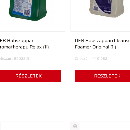
EB Habszappan
DEB Habszappan Cleans
romatherapy Relax (1l)
Foamer Original (1l)
ikkszám: 5902219
Cikkszám: 4491082
RÉSZLETEK
RÉSZLETEK