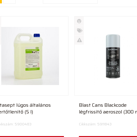
Új
rmék
termék
%
ió
futó
Akció
Kifutó
rmék
termék
ept lúgos általános
Blast Cans Blackcode
ertőtlenítő (5 l)
légfrissítő aeroszol (300 
ikkszám: 5900483
Cikkszám: 5911843