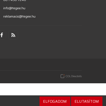
info@tegee.hu
reklamacio@tegee.hu
ELFOGADOM
ELUTASÍTOM