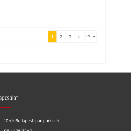
1
2
3
apcsolat
1044 Budapest Ipari park u. 4.
06 1 436 7240