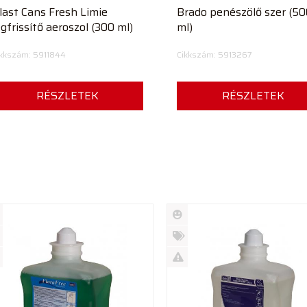
last Cans Fresh Limie
Brado penészölő szer (5
égfrissítő aeroszol (300 ml)
ml)
ikkszám: 5911844
Cikkszám: 5913267
RÉSZLETEK
RÉSZLETEK
Új
rmék
termék
%
ió
futó
Akció
Kifutó
rmék
termék