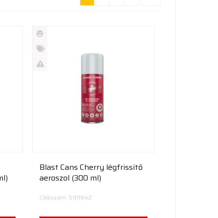
Új
termék
%
Akció
Kifutó
termék
Blast Cans Cherry légfrissítő
ml)
aeroszol (300 ml)
Cikkszám: 5911842