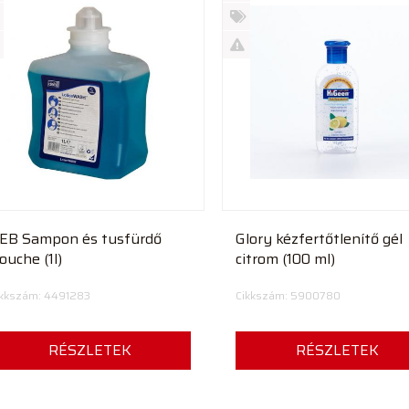
Új
rmék
termék
%
ió
futó
Akció
Kifutó
rmék
termék
EB Sampon és tusfürdő
Glory kézfertőtlenítő gél
ouche (1l)
citrom (100 ml)
ikkszám: 4491283
Cikkszám: 5900780
RÉSZLETEK
RÉSZLETEK