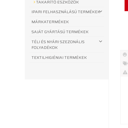
TAKARÍTÓ ESZKÖZÖK
IPARI FELHASZNÁLÁSÚ TERMÉKEK
MÁRKATERMÉKEK
SAJÁT GYÁRTÁSÚ TERMÉKEK
TÉLI ÉS NYÁRI SZEZONÁLIS
FOLYADÉKOK
TEXTILHIGIÉNIAI TERMÉKEK
Új
te
%
Akc
Ki
te