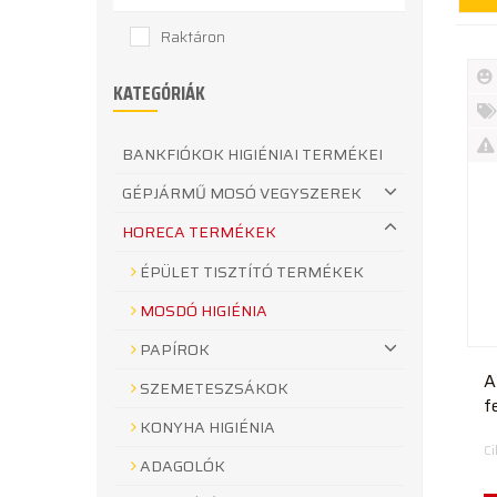
Raktáron
KATEGÓRIÁK
Új
te
%
BANKFIÓKOK HIGIÉNIAI TERMÉKEI
Akc
Ki
GÉPJÁRMŰ MOSÓ VEGYSZEREK
te
HORECA TERMÉKEK
ÉPÜLET TISZTÍTÓ TERMÉKEK
MOSDÓ HIGIÉNIA
PAPÍROK
Atas
SZEMETESZSÁKOK
f
KONYHA HIGIÉNIA
C
ADAGOLÓK