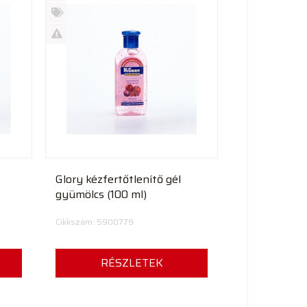
Új
termék
%
Akció
Kifutó
termék
Glory kézfertőtlenítő gél
gyümölcs (100 ml)
Cikkszám: 5900779
RÉSZLETEK