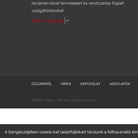
területén kínál termékeket és rendszerbe foglalt
szolgáltatásokat.
Select Language
▼
CÉGÜNKRŐL
HÍREK
KAPCSOLAT
ADATLAPOK
©2026 Tegee - Minden jog fenntartva
A böngészőjében cookie-kat (adatfájlokat) tárolunk a felhasználói é