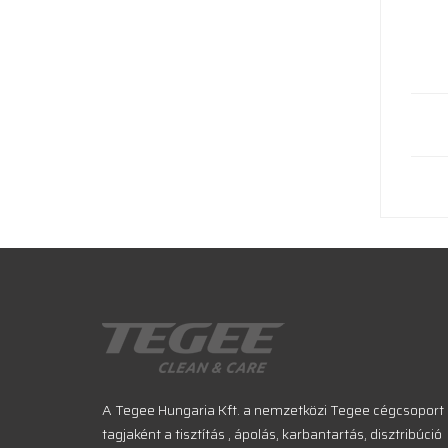
A Tegee Hungaria Kft. a nemzetközi Tegee cégcsoport
tagjaként a tisztítás , ápolás, karbantartás, disztribúció