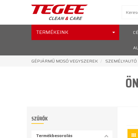
TERMÉKEINK
C
A
GÉPJÁRMŰ MOSÓ VEGYSZEREK
SZEMÉLYAUTÓ
ÖN
SZŰRŐK
Termékbesorolás