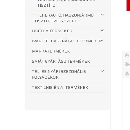
TISZTÍTÓ
TEHERAUTÓ, HASZONJÁRMŰ
TISZTÍTÓ VEGYSZEREK
HORECA TERMÉKEK
IPARI FELHASZNÁLÁSÚ TERMÉKEK
MÁRKATERMÉKEK
SAJÁT GYÁRTÁSÚ TERMÉKEK
Új
TÉLI ÉS NYÁRI SZEZONÁLIS
te
%
FOLYADÉKOK
Akc
Ki
TEXTILHIGIÉNIAI TERMÉKEK
te