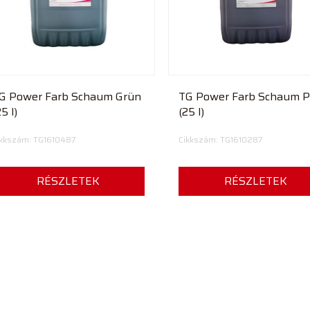
G Power Farb Schaum Grün
TG Power Farb Schaum P
5 l)
(25 l)
ikkszám: TG1610487
Cikkszám: TG1610287
RÉSZLETEK
RÉSZLETEK