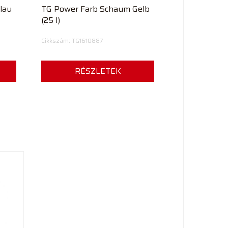
lau
TG Power Farb Schaum Gelb
(25 l)
Cikkszám: TG1610887
RÉSZLETEK