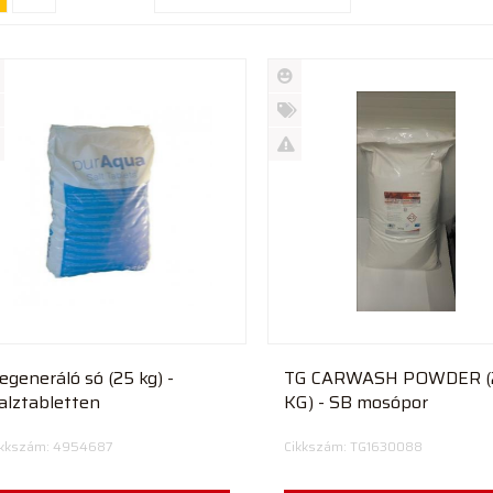
Új
rmék
termék
%
ió
futó
Akció
Kifutó
rmék
termék
egeneráló só (25 kg) -
TG CARWASH POWDER (20
alztabletten
KG) - SB mosópor
ikkszám: 4954687
Cikkszám: TG1630088