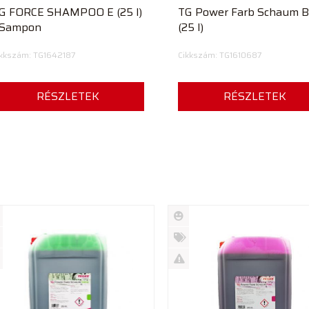
G FORCE SHAMPOO E (25 l)
TG Power Farb Schaum B
 Sampon
(25 l)
ikkszám: TG1642187
Cikkszám: TG1610687
RÉSZLETEK
RÉSZLETEK
Új
rmék
termék
%
ió
futó
Akció
Kifutó
rmék
termék