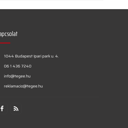
apcsolat
1044 Budapest Ipari park u. 4.
06 1 436 7240
info@tegee.hu
reklamacio@tegee.hu