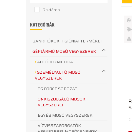
Raktáron
KATEGÓRIÁK
Új
te
%
BANKFIÓKOK HIGIÉNIAI TERMÉKEI
Akc
Ki
GÉPJÁRMŰ MOSÓ VEGYSZEREK
te
AUTÓKOZMETIKA
SZEMÉLYAUTÓ MOSÓ
VEGYSZEREK
TG FORCE SOROZAT
ÖNKISZOLGÁLÓ MOSÓK
R
VEGYSZEREI
S
EGYÉB MOSÓ VEGYSZEREK
C
VÍZVISSZAFORGATÓK
VEGYSZEREI, MOSÓCSARNOK