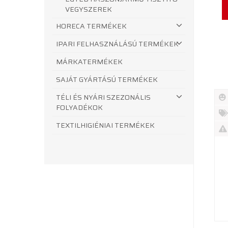
VEGYSZEREK
HORECA TERMÉKEK
IPARI FELHASZNÁLÁSÚ TERMÉKEK
MÁRKATERMÉKEK
SAJÁT GYÁRTÁSÚ TERMÉKEK
TÉLI ÉS NYÁRI SZEZONÁLIS
FOLYADÉKOK
Új
TEXTILHIGIÉNIAI TERMÉKEK
te
%
Akc
Ki
te