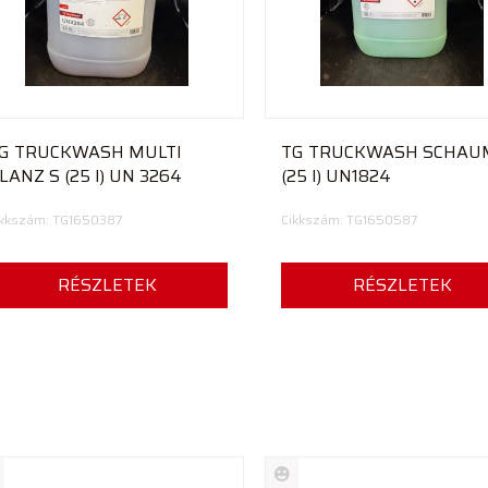
G TRUCKWASH MULTI
TG TRUCKWASH SCHAU
LANZ S (25 l) UN 3264
(25 l) UN1824
ikkszám: TG1650387
Cikkszám: TG1650587
RÉSZLETEK
RÉSZLETEK