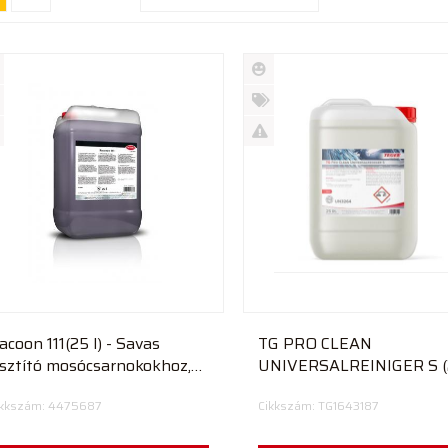
Új
rmék
termék
%
ió
futó
Akció
Kifutó
rmék
termék
acoon 111(25 l) - Savas
TG PRO CLEAN
isztító mosócsarnokokhoz,
UNIVERSALREINIGER S (2
eréktárcsákhoz UN 3264
UN 3264
ikkszám: 4475687
Cikkszám: TG1643187