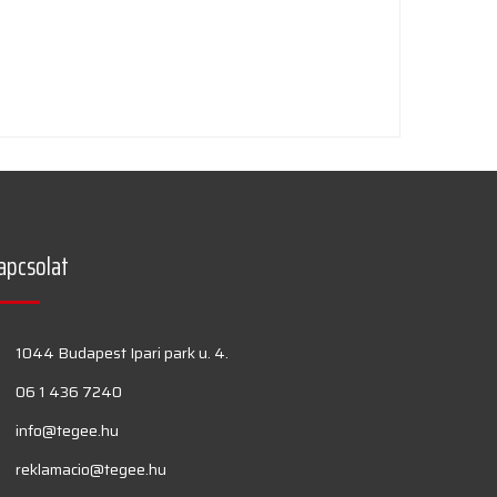
apcsolat
1044 Budapest Ipari park u. 4.
06 1 436 7240
info@tegee.hu
reklamacio@tegee.hu