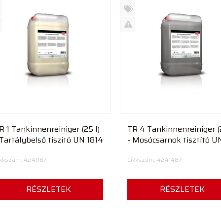
Új
rmék
termék
%
ió
futó
Akció
Kifutó
rmék
termék
R 1 Tankinnenreiniger (25 l)
TR 4 Tankinnenreiniger (2
 Tartálybelső tiszító UN 1814
- Mosócsarnok tisztító U
3264
ikkszám: 4241187
Cikkszám: 4241487
RÉSZLETEK
RÉSZLETEK