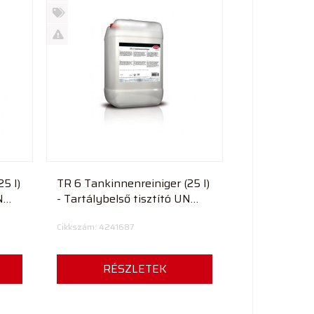
Új
termék
%
Akció
Kifutó
termék
5 l)
TR 6 Tankinnenreiniger (25 l)
N
- Tartálybelső tisztító UN
1719
Cikkszám: 4241687
RÉSZLETEK