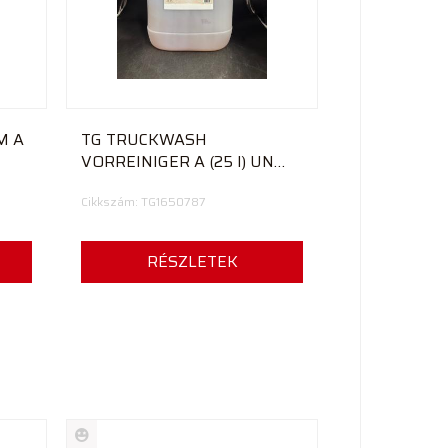
M A
TG TRUCKWASH
VORREINIGER A (25 l) UN
1719
Cikkszám: TG1650787
RÉSZLETEK