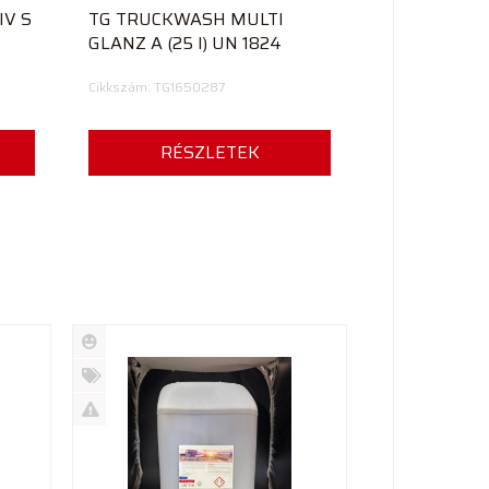
IV S
TG TRUCKWASH MULTI
GLANZ A (25 l) UN 1824
Cikkszám: TG1650287
RÉSZLETEK
Új
termék
%
Akció
Kifutó
termék