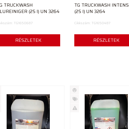
G TRUCKWASH
TG TRUCKWASH INTENS
LUREINIGER (25 l) UN 3264
(25 l) UN 3264
ikkszám: TG1650687
Cikkszám: TG1650487
RÉSZLETEK
RÉSZLETEK
Új
rmék
termék
%
ió
futó
Akció
Kifutó
rmék
termék