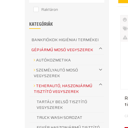
Raktáron
KATEGÓRIÁK
Új
te
%
BANKFIÓKOK HIGIÉNIAI TERMÉKEI
Akc
Ki
GÉPJÁRMŰ MOSÓ VEGYSZEREK
te
AUTÓKOZMETIKA
SZEMÉLYAUTÓ MOSÓ
VEGYSZEREK
TEHERAUTÓ, HASZONJÁRMŰ
TISZTÍTÓ VEGYSZEREK
R
TARTÁLY BELSŐ TISZTÍTÓ
t
VEGYSZEREK
k
C
TRUCK WASH SOROZAT
EGYÉB HASZONJÁRMŰ TISZTÍTÓ