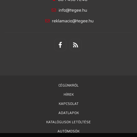
info@tegee.hu
reklamacio@tegee.hu
CÉGÜNKRŐL
HÍREK
KAPCSOLAT
ADATLAPOK
KATALÓGUSOK LETÖLTÉSE
AUTÓMOSÓK