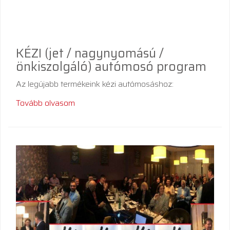
KÉZI (jet / nagynyomású /
önkiszolgáló) autómosó program
Az legújabb termékeink kézi autómosáshoz:
Tovább olvasom