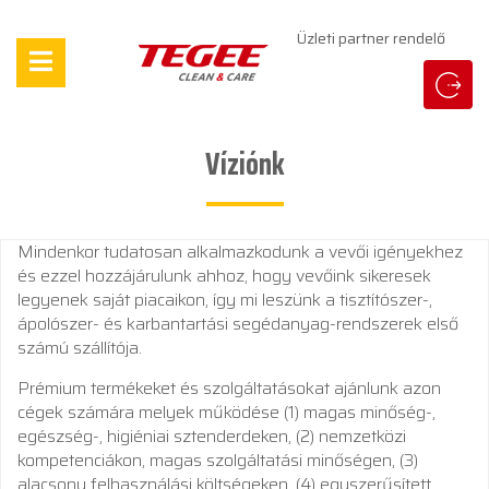
Üzleti partner rendelő
Víziónk
Mindenkor tudatosan alkalmazkodunk a vevői igényekhez
és ezzel hozzájárulunk ahhoz, hogy vevőink sikeresek
legyenek saját piacaikon, így mi leszünk a tisztítószer-,
ápolószer- és karbantartási segédanyag-rendszerek első
számú szállítója.
Prémium termékeket és szolgáltatásokat ajánlunk azon
cégek számára melyek működése (1) magas minőség-,
egészség-, higiéniai sztenderdeken, (2) nemzetközi
kompetenciákon, magas szolgáltatási minőségen, (3)
alacsony felhasználási költségeken, (4) egyszerűsített