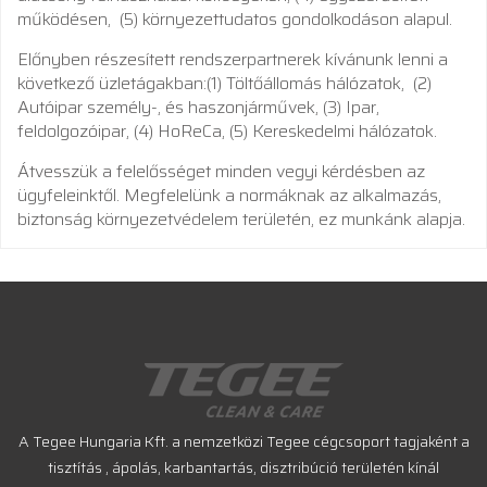
működésen, (5) környezettudatos gondolkodáson alapul.
Előnyben részesített rendszerpartnerek kívánunk lenni a
következő üzletágakban:(1) Töltőállomás hálózatok, (2)
Autóipar személy-, és haszonjárművek, (3) Ipar,
feldolgozóipar, (4) HoReCa, (5) Kereskedelmi hálózatok.
Átvesszük a felelősséget minden vegyi kérdésben az
ügyfeleinktől. Megfelelünk a normáknak az alkalmazás,
biztonság környezetvédelem területén, ez munkánk alapja.
A Tegee Hungaria Kft. a nemzetközi Tegee cégcsoport tagjaként a
tisztítás , ápolás, karbantartás, disztribúció területén kínál