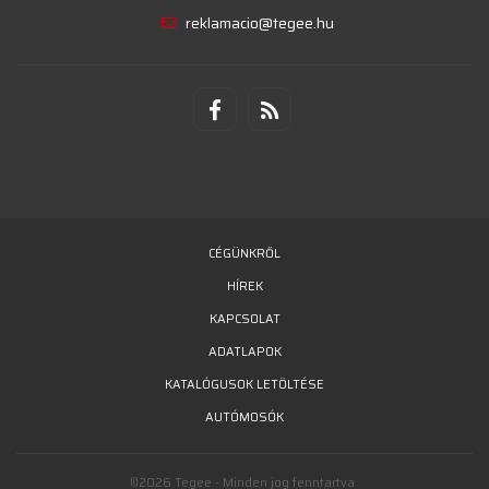
reklamacio@tegee.hu
CÉGÜNKRŐL
HÍREK
KAPCSOLAT
ADATLAPOK
KATALÓGUSOK LETÖLTÉSE
AUTÓMOSÓK
©2026 Tegee - Minden jog fenntartva