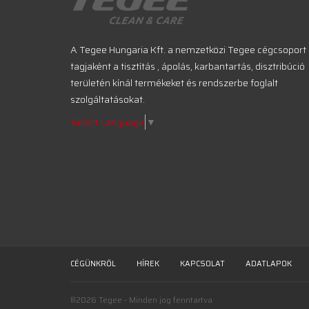
A Tegee Hungaria Kft. a nemzetközi Tegee cégcsoport
tagjaként a tisztítás , ápolás, karbantartás, disztribúció
területén kínál termékeket és rendszerbe foglalt
szolgáltatásokat.
Select Language
▼
CÉGÜNKRŐL
HÍREK
KAPCSOLAT
ADATLAPOK
©2026 Tegee - Minden jog fenntartva