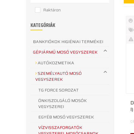
Raktáron
KATEGÓRIÁK
Új
te
%
BANKFIÓKOK HIGIÉNIAI TERMÉKEI
Akc
Ki
GÉPJÁRMŰ MOSÓ VEGYSZEREK
te
AUTÓKOZMETIKA
SZEMÉLYAUTÓ MOSÓ
VEGYSZEREK
TG FORCE SOROZAT
ÖNKISZOLGÁLÓ MOSÓK
D
VEGYSZEREI
l
1
EGYÉB MOSÓ VEGYSZEREK
C
VÍZVISSZAFORGATÓK
VEGYSZEREI, MOSÓCSARNOK