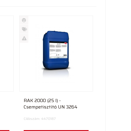
Új
termék
%
Akció
Kifutó
termék
RAK 2000 (25 l) -
Csempetisztító UN 3264
Cikkszám: 4470187