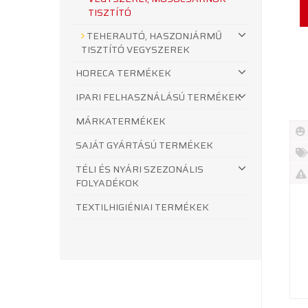
TISZTÍTÓ
TEHERAUTÓ, HASZONJÁRMŰ
TISZTÍTÓ VEGYSZEREK
HORECA TERMÉKEK
IPARI FELHASZNÁLÁSÚ TERMÉKEK
MÁRKATERMÉKEK
SAJÁT GYÁRTÁSÚ TERMÉKEK
Új
TÉLI ÉS NYÁRI SZEZONÁLIS
te
%
FOLYADÉKOK
Akc
Ki
TEXTILHIGIÉNIAI TERMÉKEK
te