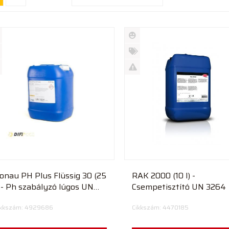
Új
rmék
termék
%
ió
futó
Akció
Kifutó
rmék
termék
onau PH Plus Flüssig 30 (25
RAK 2000 (10 l) -
) - Ph szabályzó lúgos UN
Csempetisztító UN 3264
824
ikkszám: 4929686
Cikkszám: 4470185