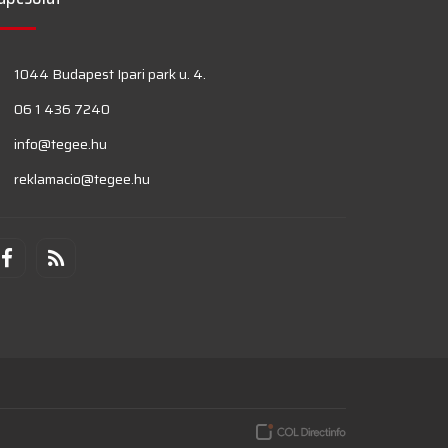
1044 Budapest Ipari park u. 4.
06 1 436 7240
info@tegee.hu
reklamacio@tegee.hu