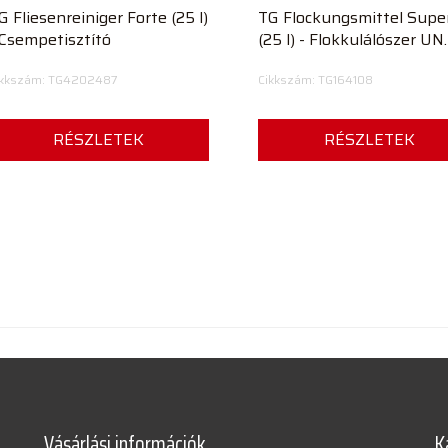
G Fliesenreiniger Forte (25 l)
TG Flockungsmittel Supe
 Csempetisztító
(25 l) - Flokkulálószer UN
3264
ikkszám: TG4202487
Cikkszám: TG164108
RÉSZLETEK
RÉSZLETEK
Vásárlási információk
K