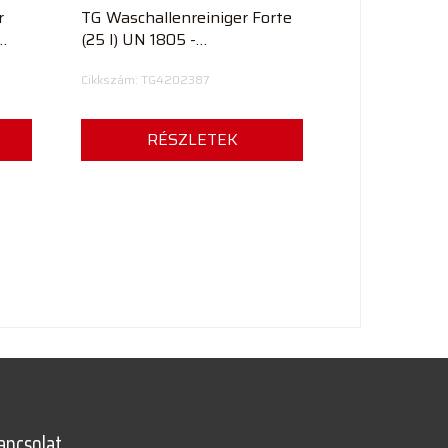
r
TG Waschallenreiniger Forte
(25 l) UN 1805 -
Mosócsarnoktisztító
Cikkszám: TG4202387
RÉSZLETEK
apcsolat