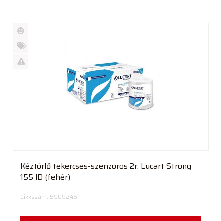
Új
termék
%
Akció
Kifutó
termék
Kéztörlő tekercses-szenzoros 2r. Lucart Strong
155 ID (fehér)
Cikkszám: 5909246