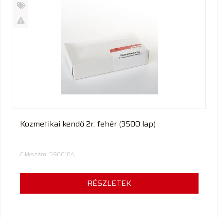
Új
termék
%
Akció
Kifutó
termék
Kozmetikai kendő 2r. fehér (3500 lap)
Cikkszám: 5900104
RÉSZLETEK