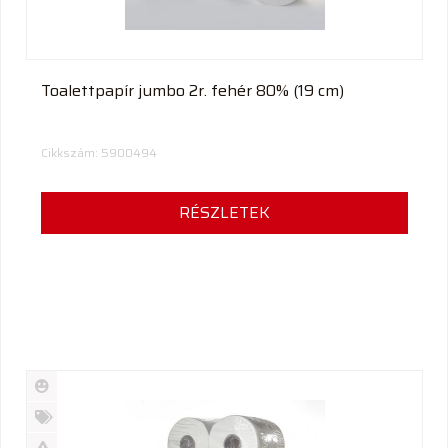
Toalettpapír jumbo 2r. fehér 80% (19 cm)
Cikkszám: 5900494
RÉSZLETEK
Új
termék
%