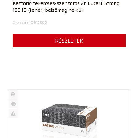
Kéztörlő tekercses-szenzoros 2r. Lucart Strong
155 ID (fehér) belsőmag nélküli
Cikkszám: 5913265
RÉSZLETEK
Új
termék
%
Akció
Kifutó
termék