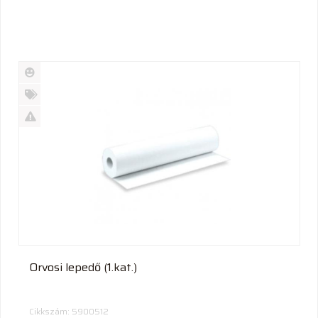
Új
termék
%
Akció
Kifutó
termék
Orvosi lepedő (1.kat.)
Cikkszám: 5900512