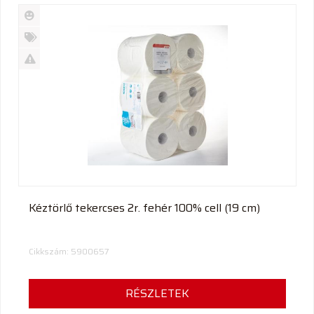
Új
termék
%
Akció
Kifutó
termék
Kéztörlő tekercses 2r. fehér 100% cell (19 cm)
Cikkszám: 5900657
RÉSZLETEK