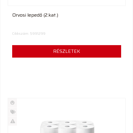
Orvosi lepedő (2.kat.)
Cikkszám: 5991299
RÉSZLETEK
Új
termék
%
Akció
Kifutó