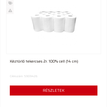
Új
termék
%
Akció
Kifutó
termék
Kéztörlő tekercses 2r. 100% cell (14 cm)
Cikkszám: 5909426
RÉSZLETEK