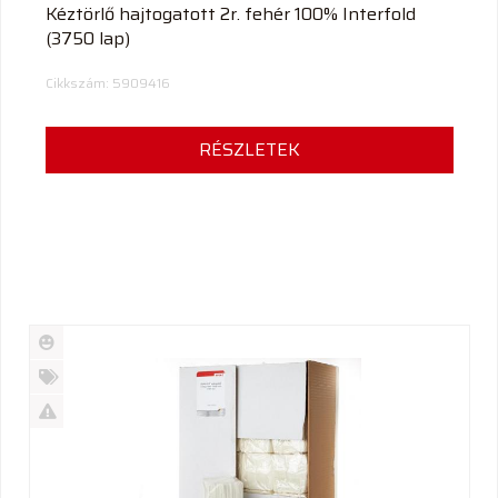
Kéztörlő hajtogatott 2r. fehér 100% Interfold
(3750 lap)
Cikkszám: 5909416
RÉSZLETEK
Új
termék
%
Akció
Kifutó
termék