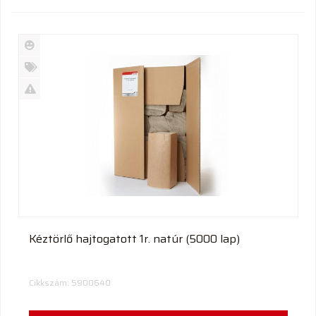
Új
termék
%
Akció
Kifutó
termék
Kéztörlő hajtogatott 1r. natúr (5000 lap)
Cikkszám: 5900640