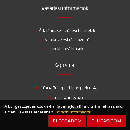
Vásárlási információk
Általános szerződési feltételek
Adatkezelési tájékoztató
Cookie beállítások
Kapcsolat
1044 Budapest Ipari park u. 4.
06 1 436 7240
A böngészőjében cookie-kat (adatfájlokat) tárolunk a felhasználói
info@tegee.hu
élmény javítása érdekében.
További információk
reklamacio@tegee.hu
ELFOGADOM
ELUTASÍTOM