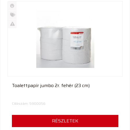
Új
termék
%
Akció
Kifutó
termék
Toalettpapír jumbo 2r. fehér (23 cm)
Cikkszám: 5900056
RÉSZLETEK