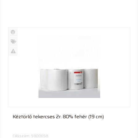
Új
termék
%
Akció
Kifutó
termék
Kéztörlő tekercses 2r. 80% fehér (19 cm)
Cikkszám: 5900058