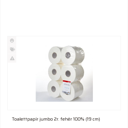
Új
termék
%
Akció
Kifutó
termék
Toalettpapír jumbo 2r. fehér 100% (19 cm)