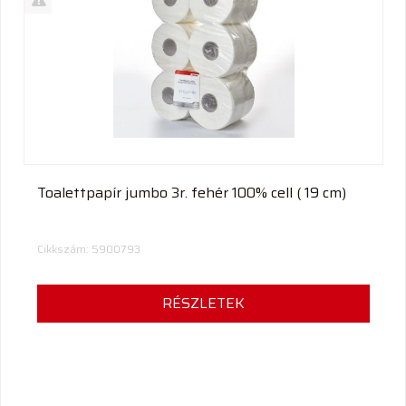
Akció
Kifutó
termék
Toalettpapír jumbo 3r. fehér 100% cell ( 19 cm)
Cikkszám: 5900793
RÉSZLETEK