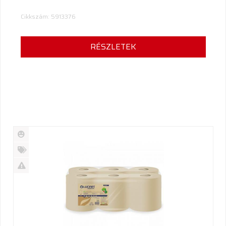
Cikkszám: 5913376
RÉSZLETEK
Új
termék
%
Akció
Kifutó
termék