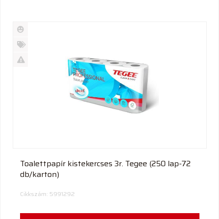
Új
termék
%
Akció
Kifutó
termék
Toalettpapír kistekercses 3r. Tegee (250 lap-72
db/karton)
Cikkszám: 5991292