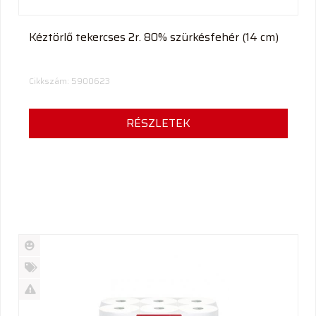
Kéztörlő tekercses 2r. 80% szürkésfehér (14 cm)
Cikkszám: 5900623
RÉSZLETEK
Új
termék
%
Akció
Kifutó