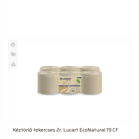
Új
termék
%
Akció
Kifutó
termék
Kéztörlő tekercses 2r. Lucart EcoNatural 19 CF