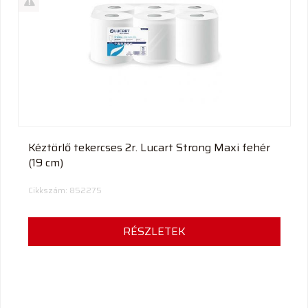
termék
%
Akció
Kifutó
termék
Kéztörlő tekercses 2r. Lucart Strong Maxi fehér
(19 cm)
Cikkszám: 852275
RÉSZLETEK