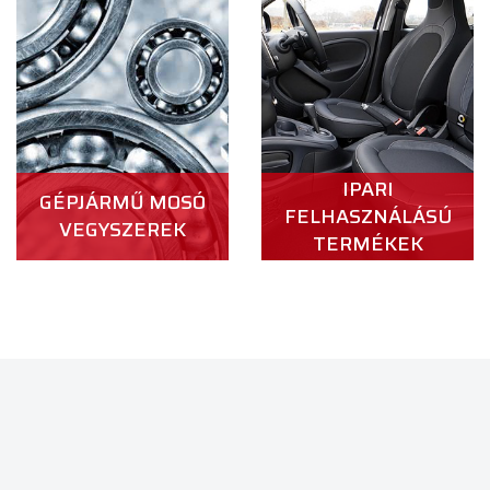
IPARI
GÉPJÁRMŰ MOSÓ
FELHASZNÁLÁSÚ
VEGYSZEREK
TERMÉKEK