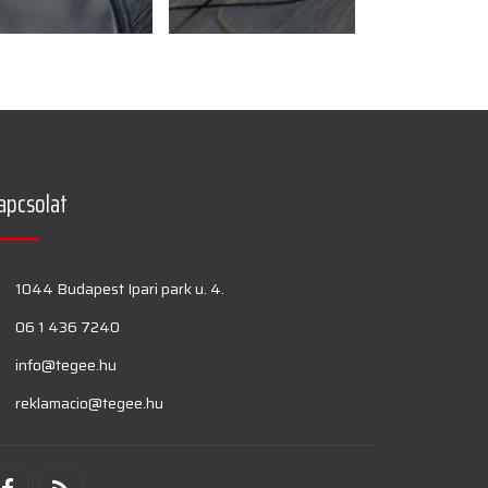
apcsolat
1044 Budapest Ipari park u. 4.
06 1 436 7240
info@tegee.hu
reklamacio@tegee.hu