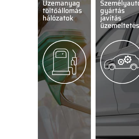
üzemanyag
személyautó
töltőállomás
gyártás
hálózatok
javítás
üzemelteté