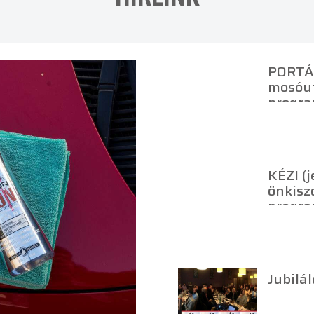
PORTÁ
mosóu
progr
KÉZI (
önkisz
progr
Jubilá