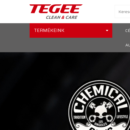
TERMÉKEINK
C
A