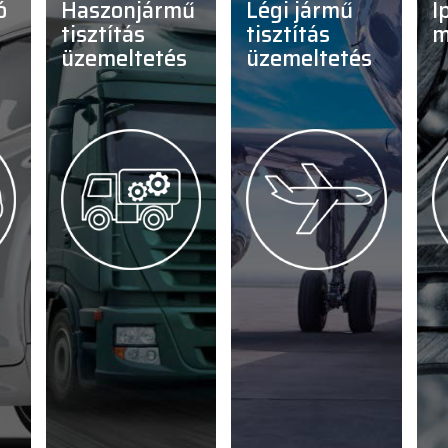
haszonjármű
légi jármű
ipar termelés,
tisztítás
tisztítás
m
üzemeltetés
üzemeltetés
s