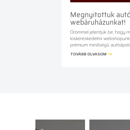
Megnyitottuk autó
webáruházunkat!
Örömmel jelentjük be, hogy 
kiskereskedelmi webshopunka
prémium minőségű autóápolá
választékával várjuk.
TOVÁBB OLVASOM