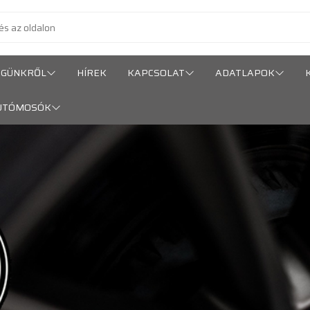
ÉGÜNKRŐL
HÍREK
KAPCSOLAT
ADATLAPOK
UTÓMOSÓK