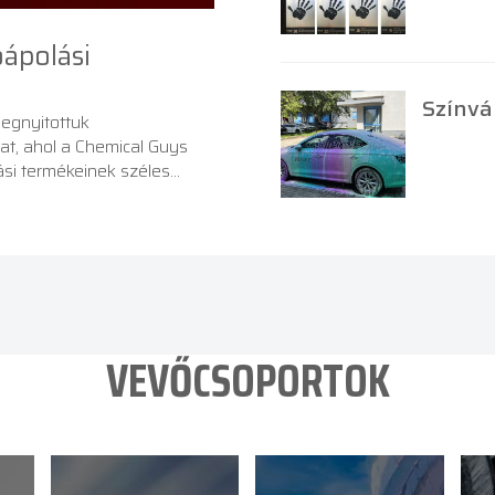
ápolási
Színvá
megnyitottuk
t, ahol a Chemical Guys
si termékeinek széles
VEVŐCSOPORTOK