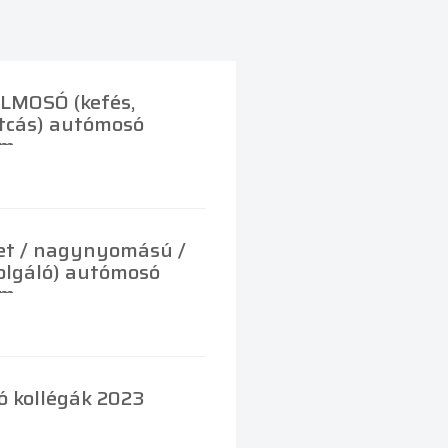
LMOSÓ (kefés,
tcás) autómosó
am
jet / nagynyomású /
olgáló) autómosó
am
ló kollégák 2023