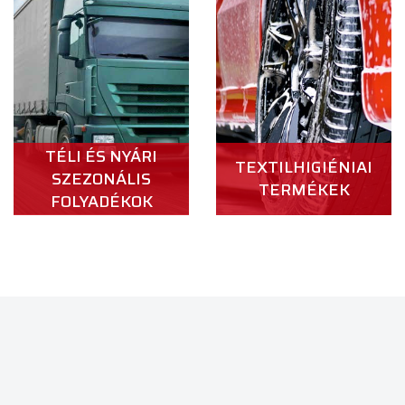
TÉLI ÉS NYÁRI
TEXTILHIGIÉNIAI
SZEZONÁLIS
TERMÉKEK
FOLYADÉKOK