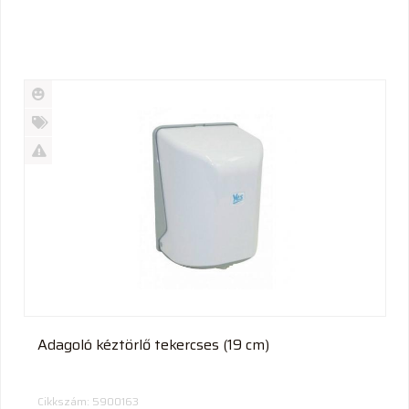
Új
termék
%
Akció
Kifutó
termék
Adagoló kéztörlő tekercses (19 cm)
Cikkszám: 5900163