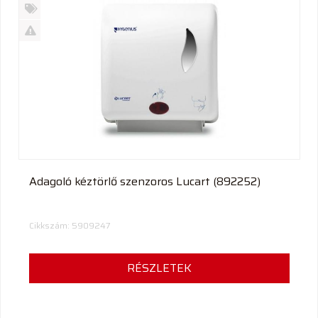
Új
termék
%
Akció
Kifutó
termék
Adagoló kéztörlő szenzoros Lucart (892252)
Cikkszám: 5909247
RÉSZLETEK