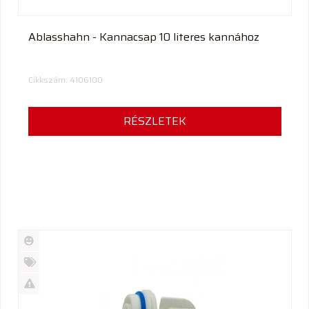
Ablasshahn - Kannacsap 10 literes kannához
Cikkszám: 4106100
RÉSZLETEK
Új
termék
%
Akció
Kifutó