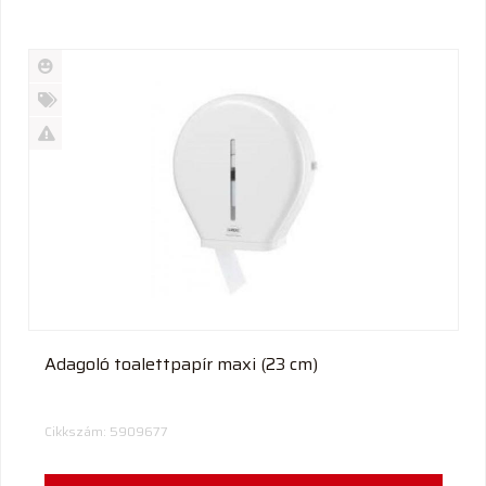
Új
termék
%
Akció
Kifutó
termék
Adagoló toalettpapír maxi (23 cm)
Cikkszám: 5909677