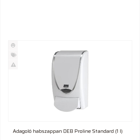
Új
termék
%
Akció
Kifutó
termék
Adagoló habszappan DEB Proline Standard (1 l)