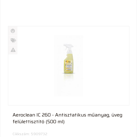
Új
termék
%
Akció
Kifutó
termék
Aeroclean IC 260 - Antisztatikus műanyag, üveg
felülettisztító (500 ml)
Cikkszám: 5909732