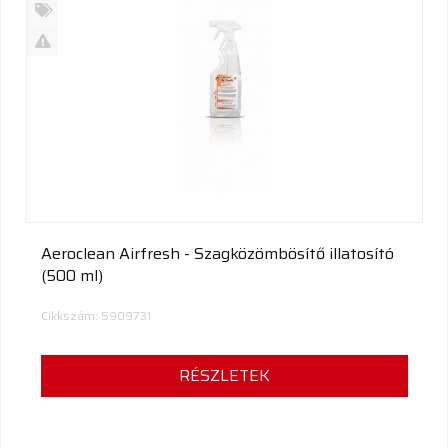
Új
termék
%
Akció
Kifutó
termék
Aeroclean Airfresh - Szagközömbösítő illatosító
(500 ml)
Cikkszám: 5909731
RÉSZLETEK