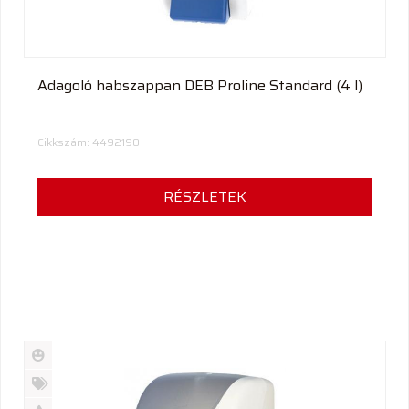
Adagoló habszappan DEB Proline Standard (4 l)
Cikkszám: 4492190
RÉSZLETEK
Új