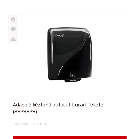
Új
termék
%
Akció
Kifutó
termék
Adagoló kéztörlő autocut Lucart fekete
(892982S)
Cikkszám: 5903714