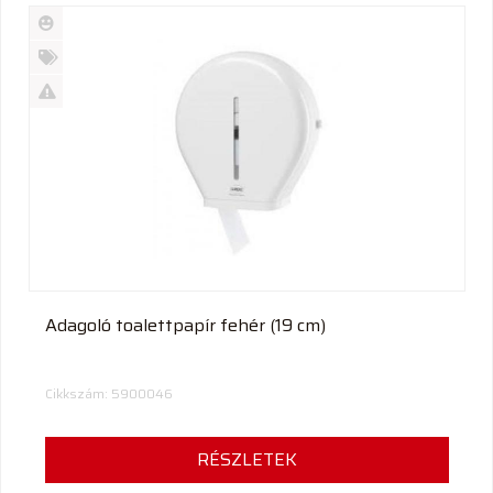
Új
termék
%
Akció
Kifutó
termék
Adagoló toalettpapír fehér (19 cm)
Cikkszám: 5900046
RÉSZLETEK