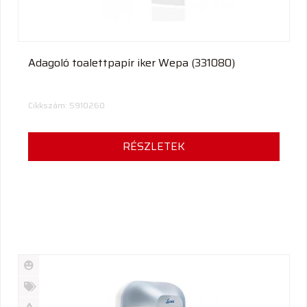
Adagoló toalettpapír iker Wepa (331080)
Cikkszám: 5910260
RÉSZLETEK
Új