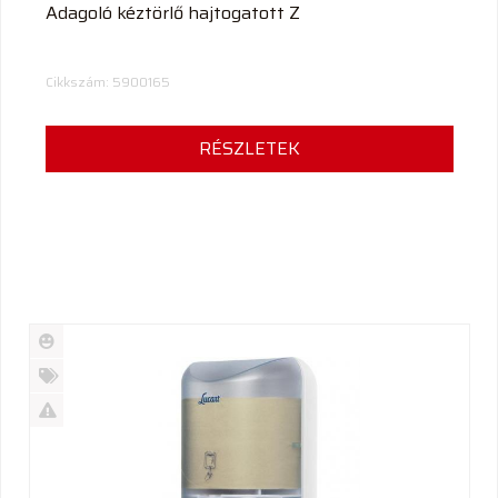
Adagoló kéztörlő hajtogatott Z
Cikkszám: 5900165
RÉSZLETEK
Új
termék
%
Akció
Kifutó
termék