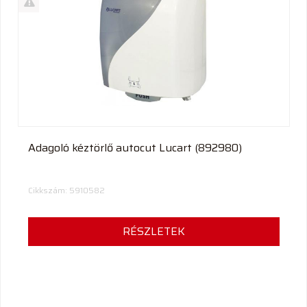
termék
%
Akció
Kifutó
termék
Adagoló kéztörlő autocut Lucart (892980)
Cikkszám: 5910582
RÉSZLETEK