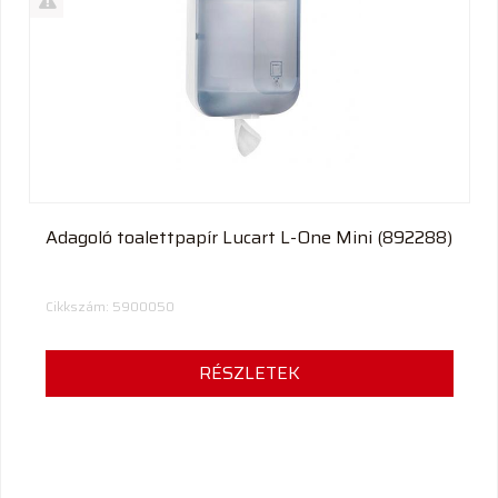
termék
%
Akció
Kifutó
termék
Adagoló toalettpapír Lucart L-One Mini (892288)
Cikkszám: 5900050
RÉSZLETEK