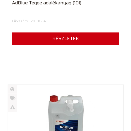
AdBlue Tegee adalékanyag (10l)
Cikkszám: 5909624
RÉSZLETEK
Új
termék
%
Akció
Kifutó
termék