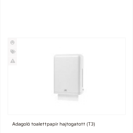
Új
termék
%
Akció
Kifutó
termék
Adagoló toalettpapír hajtogatott (T3)