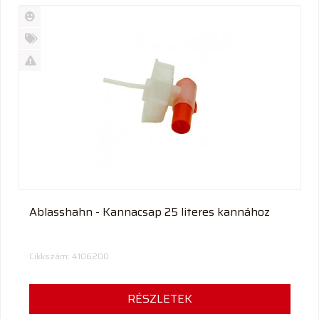
Új
termék
%
Akció
Kifutó
termék
Ablasshahn - Kannacsap 25 literes kannához
Cikkszám: 4106200
RÉSZLETEK