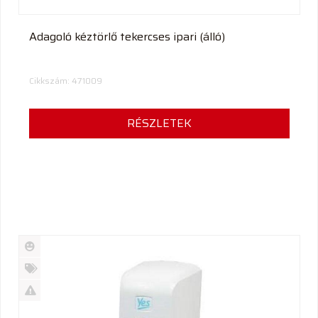
Adagoló kéztörlő tekercses ipari (álló)
Cikkszám: 471009
RÉSZLETEK
Új
termék
%
Akció
Kifutó