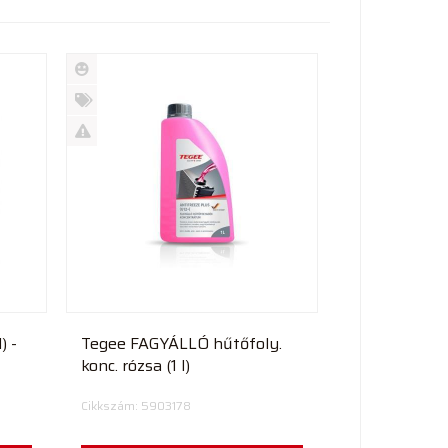
Új
termék
%
Akció
Kifutó
termék
) -
Tegee FAGYÁLLÓ hűtőfoly.
konc. rózsa (1 l)
Cikkszám: 5903178