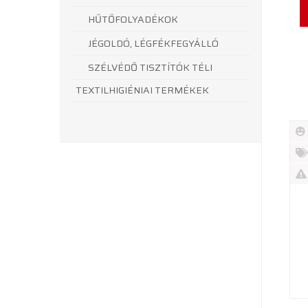
HŰTŐFOLYADÉKOK
JÉGOLDÓ, LÉGFÉKFEGYÁLLÓ
SZÉLVÉDŐ TISZTÍTÓK TÉLI
TEXTILHIGIÉNIAI TERMÉKEK
Új
te
%
Akc
Ki
te