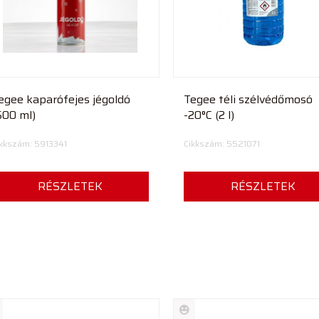
egee kaparófejes jégoldó
Tegee téli szélvédőmosó
500 ml)
-20°C (2 l)
kkszám: 5913341
Cikkszám: 5521071
RÉSZLETEK
RÉSZLETEK