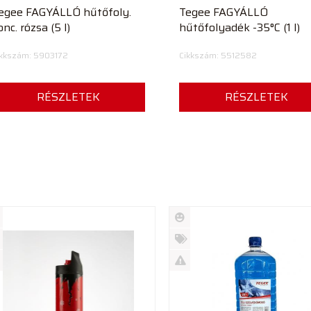
egee FAGYÁLLÓ hűtőfoly.
Tegee FAGYÁLLÓ
onc. rózsa (5 l)
hűtőfolyadék -35°C (1 l)
ikkszám: 5903172
Cikkszám: 5512582
RÉSZLETEK
RÉSZLETEK
Új
rmék
termék
%
ió
futó
Akció
Kifutó
rmék
termék