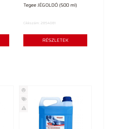
Tegee JÉGOLDÓ (500 ml)
Cikkszám: 2854081
RÉSZLETEK
Új
termék
%
Akció
Kifutó
termék