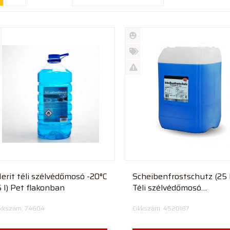
Új
rmék
termék
%
ió
futó
Akció
Kifutó
rmék
termék
erit téli szélvédőmosó -20°C
Scheibenfrostschutz (25 l
5 l) Pet flakonban
Téli szélvédőmosó
koncentrátum UN 1170
ikkszám: 74604
Cikkszám: 4520187