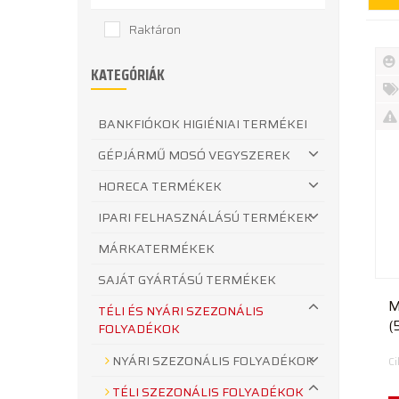
Raktáron
KATEGÓRIÁK
Új
te
%
BANKFIÓKOK HIGIÉNIAI TERMÉKEI
Akc
Ki
GÉPJÁRMŰ MOSÓ VEGYSZEREK
te
HORECA TERMÉKEK
IPARI FELHASZNÁLÁSÚ TERMÉKEK
MÁRKATERMÉKEK
SAJÁT GYÁRTÁSÚ TERMÉKEK
M
TÉLI ÉS NYÁRI SZEZONÁLIS
(
FOLYADÉKOK
NYÁRI SZEZONÁLIS FOLYADÉKOK
C
TÉLI SZEZONÁLIS FOLYADÉKOK