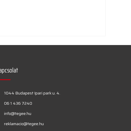
apcsolat
1044 Budapest Ipari park u. 4.
06 1 436 7240
info@tegee.hu
reklamacio@tegee.hu