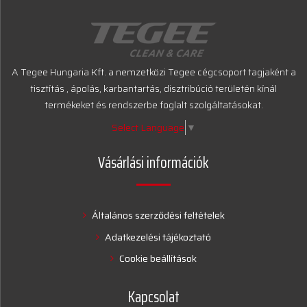
A Tegee Hungaria Kft. a nemzetközi Tegee cégcsoport tagjaként a
tisztítás , ápolás, karbantartás, disztribúció területén kínál
termékeket és rendszerbe foglalt szolgáltatásokat.
Select Language
▼
Vásárlási információk
Általános szerződési feltételek
Adatkezelési tájékoztató
Cookie beállítások
Kapcsolat