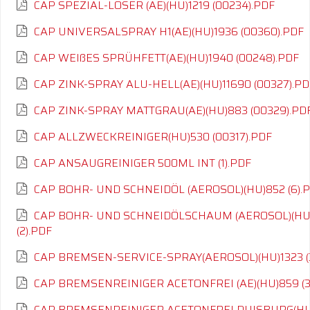
CAP SPEZIAL-LÖSER (AE)(HU)1219 (00234).PDF
CAP UNIVERSALSPRAY H1(AE)(HU)1936 (00360).PDF
CAP WEIßES SPRÜHFETT(AE)(HU)1940 (00248).PDF
CAP ZINK-SPRAY ALU-HELL(AE)(HU)11690 (00327).PD
CAP ZINK-SPRAY MATTGRAU(AE)(HU)883 (00329).PD
CAP ALLZWECKREINIGER(HU)530 (00317).PDF
CAP ANSAUGREINIGER 500ML INT (1).PDF
CAP BOHR- UND SCHNEIDÖL (AEROSOL)(HU)852 (6).
CAP BOHR- UND SCHNEIDÖLSCHAUM (AEROSOL)(HU
(2).PDF
CAP BREMSEN-SERVICE-SPRAY(AEROSOL)(HU)1323 (
CAP BREMSENREINIGER ACETONFREI (AE)(HU)859 (3
CAP BREMSENREINIGER ACETONFREI DUISBURG(HU