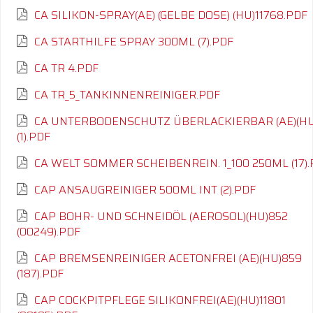
CA SILIKON-SPRAY(AE) (GELBE DOSE) (HU)11768.PDF
CA STARTHILFE SPRAY 300ML (7).PDF
CA TR 4.PDF
CA TR_5_TANKINNENREINIGER.PDF
CA UNTERBODENSCHUTZ ÜBERLACKIERBAR (AE)(HU
(1).PDF
CA WELT SOMMER SCHEIBENREIN. 1_100 250ML (17).
CAP ANSAUGREINIGER 500ML INT (2).PDF
CAP BOHR- UND SCHNEIDÖL (AEROSOL)(HU)852
(00249).PDF
CAP BREMSENREINIGER ACETONFREI (AE)(HU)859
(187).PDF
CAP COCKPITPFLEGE SILIKONFREI(AE)(HU)11801